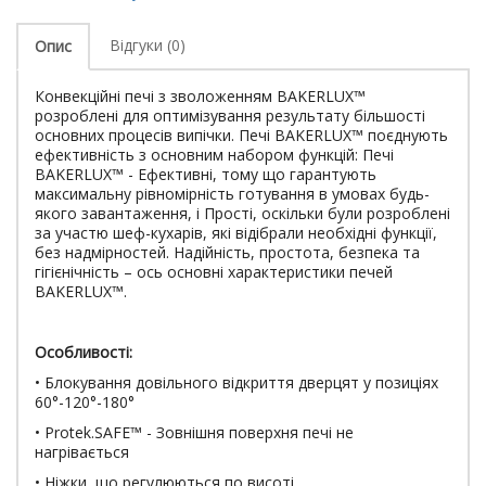
Відгуки (0)
Опис
Конвекційні печі з зволоженням BAKERLUX™
розроблені для оптимізування результату більшості
основних процесів випічки. Печі BAKERLUX™ поєднують
ефективність з основним набором функцій: Печі
BAKERLUX™ - Ефективні, тому що гарантують
максимальну рівномірність готування в умовах будь-
якого завантаження, і Прості, оскільки були розроблені
за участю шеф-кухарів, які відібрали необхідні функції,
без надмірностей. Надійність, простота, безпека та
гігієнічність – ось основні характеристики печей
BAKERLUX™.
Особливості:
• Блокування довільного відкриття дверцят у позиціях
60°-120°-180°
• Protek.SAFE™ - Зовнішня поверхня печі не
нагрівається
• Ніжки, що регулюються по висоті