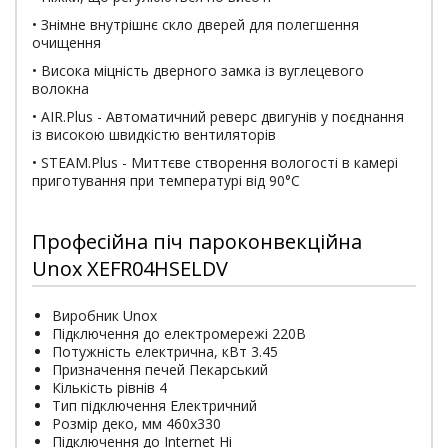
• Знімне внутрішнє скло дверей для полегшення
очищення
• Висока міцність дверного замка із вуглецевого
волокна
• AIR.Plus - Автоматичний реверс двигунів у поєднання
із високою швидкістю вентиляторів
• STEAM.Plus - Миттєве створення вологості в камері
приготування при температурі від 90°C
Професійна піч пароконвекційна
Unox XEFR04HSELDV
Виробник Unox
Підключення до електромережі 220В
Потужність електрична, кВт 3.45
Призначення печей Пекарський
Кількість рівнів 4
Тип підключення Електричний
Розмір деко, мм 460х330
Підключення до Internet Ні