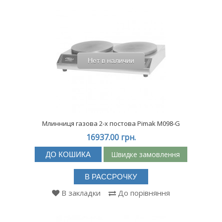
Нет в наличии
Млинниця газова 2-х постова Pimak М098-G
16937.00 грн.
Швидке замовлення
ДО КОШИКА
В РАССРОЧКУ
В закладки
До порівняння