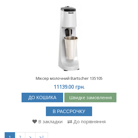
Міксер молочний Bartscher 135105
11139.00 грн.
Швидке замовлення
ДО КОШИКА
В РАССРОЧКУ
В закладки
До порівняння
1
2
>
>|