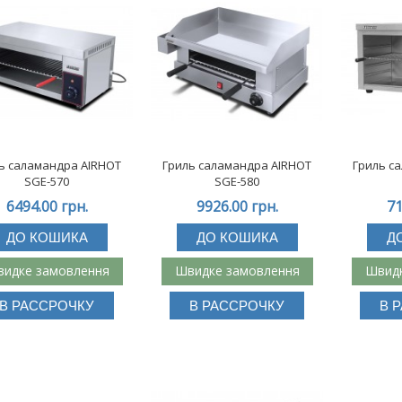
ь саламандра AIRHOT
Гриль саламандра AIRHOT
Гриль с
SGE-570
SGE-580
6494.00 грн.
9926.00 грн.
71
ДО КОШИКА
ДО КОШИКА
Д
идке замовлення
Швидке замовлення
Швидк
В РАССРОЧКУ
В РАССРОЧКУ
В 