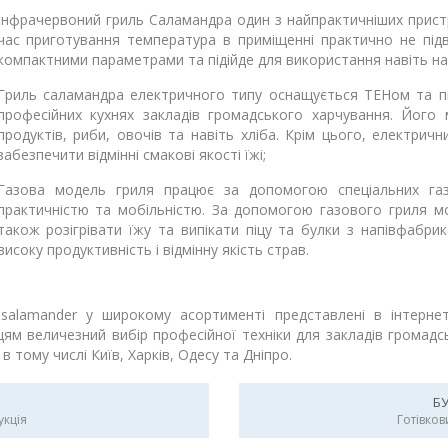
Інфрачервоний гриль Саламандра один з найпрактичніших пристр
час приготування температура в приміщенні практично не підв
компактними параметрами та підійде для використання навіть на
Гриль саламандра електричного типу оснащується ТЕНом та п
професійних кухнях закладів громадського харчування. Його
продуктів, риби, овочів та навіть хліба. Крім цього, електрич
забезпечити відмінні смакові якості їжі;
Газова модель гриля працює за допомогою спеціальних газо
практичністю та мобільністю. За допомогою газового гриля м
також розігрівати їжу та випікати піцу та булки з напівфабри
високу продуктивність і відмінну якість страв.
 salamander у широкому асортименті представлені в інтернет
цям величезний вибір професійної техніки для закладів громад
, в тому числі Київ, Харків, Одесу та Дніпро.
Б
укція
Готівков