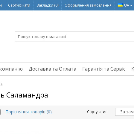
ди
Сертифікати
Закладки (0)
Оформлення замовлення
UA
компанію
Доставка та Оплата
Гарантія та Сервіс
ра
ь Саламандра
Порівняння товарів (0)
Сортувати: