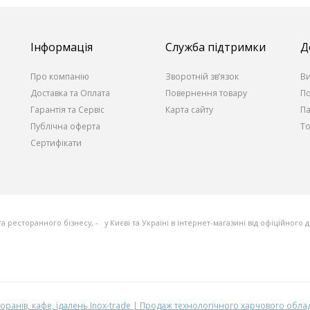
Інформація
Служба підтримки
Д
Про компанію
Зворотній зв’язок
В
Доставка та Оплата
Повернення товару
По
Гарантія та Сервіс
Карта сайту
П
Публічна оферта
То
Сертифікати
та ресторанного бізнесу, - у Києві та Україні в інтернет-магазині від офіційного
ранів, кафе, їдалень Inox-trade | Продаж технологічного харчового обл