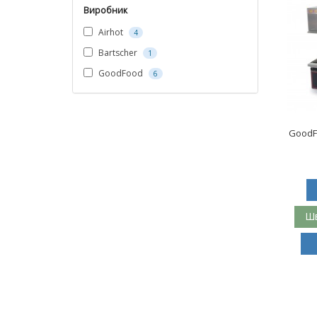
Виробник
Airhot
4
Bartscher
1
GoodFood
6
GoodF
Шв