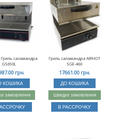
 Гриль саламандра
Гриль саламандра AIRHOT
GS650L
SGE-460
987.00 грн.
17661.00 грн.
О КОШИКА
ДО КОШИКА
е замовлення
Швидке замовлення
РАССРОЧКУ
В РАССРОЧКУ