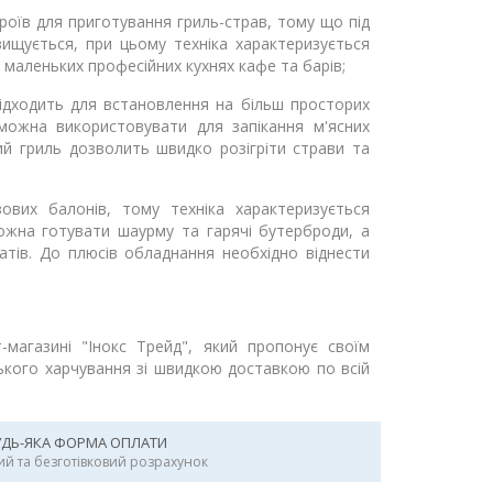
оїв для приготування гриль-страв, тому що під
ищується, при цьому техніка характеризується
 маленьких професійних кухнях кафе та барів;
ідходить для встановлення на більш просторих
 можна використовувати для запікання м'ясних
ний гриль дозволить швидко розігріти страви та
вих балонів, тому техніка характеризується
ожна готувати шаурму та гарячі бутерброди, а
катів. До плюсів обладнання необхідно віднести
-магазині "Інокс Трейд", який пропонує своїм
ського харчування зі швидкою доставкою по всій
УДЬ-ЯКА ФОРМА ОПЛАТИ
ий та безготівковий розрахунок