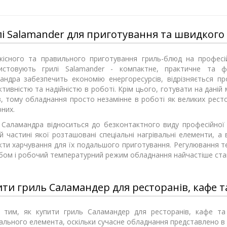
і Salamander для приготування та швидкого 
кісного та правильного приготування гриль-блюд на професі
истовують грилі Salamander - компактне, практичне та ф
андра забезпечить економію енергоресурсів, відрізняється пр
тивністю та надійністю в роботі. Крім цього, готувати на даній 
в, тому обладнання просто незамінне в роботі як великих рестор
них.
 Саламандра відноситься до безконтактного виду професійної 
й частині якої розташовані спеціальні нагрівальні елементи, а 
кти харчування для їх подальшого приготування. Регулювання 
бом і робочий температурний режим обладнання найчастіше стано
ти гриль Саламандер для ресторанів, кафе та
 тим, як купити гриль Саламандер для ресторанів, кафе та
вального елемента, оскільки сучасне обладнання представлено в 