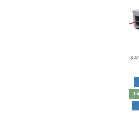
Грил
Шв