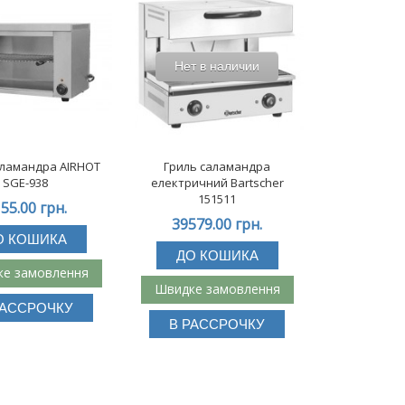
Нет в наличии
аламандра AIRHOT
Гриль саламандра
SGE-938
електричний Bartscher
151511
55.00 грн.
39579.00 грн.
О КОШИКА
ДО КОШИКА
е замовлення
Швидке замовлення
РАССРОЧКУ
В РАССРОЧКУ