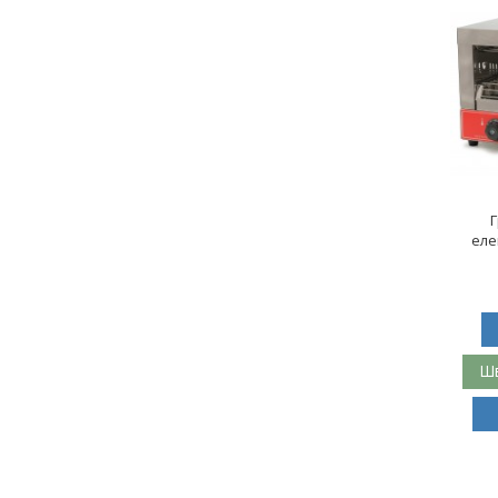
еле
Шв