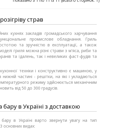
Показано з 1 по 11 із 11 (всього сторінок: 1)
розігріву страв
йних кухнях закладів громадського харчування
ункціональне промислове обладнання. Гриль
остотою та зручністю в експлуатації, а також
моделі гриля можна різні страви з м'яса, риби та
анів та їдалень, так і невеликих фаст-фудів та
кухонної техніки і конструктивно є машиною, у
в нижній частині - решітки, на які і укладаються
температурного режиму здійснюється механічним
вить від 50 до 300 градусів.
 бару в Україні з доставкою
 бару в Україні варто звернути увагу на тип
3 основних видах: