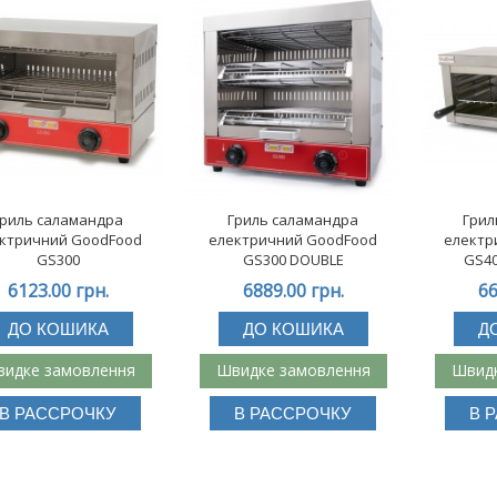
Гриль саламандра
Гриль саламандра
Грил
ктричний GoodFood
електричний GoodFood
електр
GS300
GS300 DOUBLE
GS40
6123.00 грн.
6889.00 грн.
66
ДО КОШИКА
ДО КОШИКА
Д
идке замовлення
Швидке замовлення
Швидк
В РАССРОЧКУ
В РАССРОЧКУ
В 