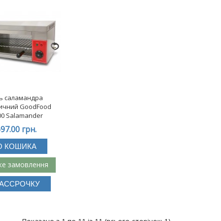
ь саламандра
ичний GoodFood
0 Salamander
97.00 грн.
О КОШИКА
е замовлення
РАССРОЧКУ