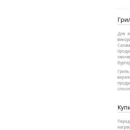
Грил
Для я
викор
Салам
продук
овочі
бургер
Гриль
верхні
проду
спосо
Купи
Перед
нагрі