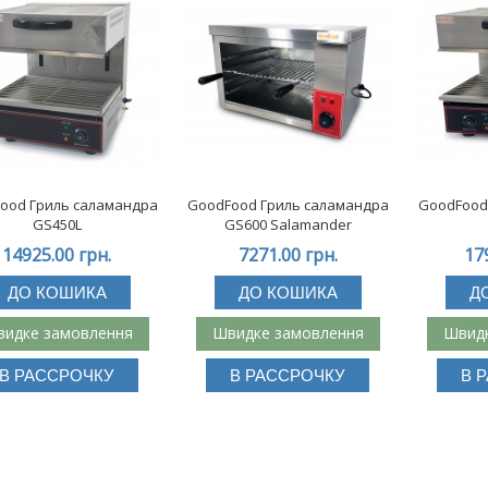
ood Гриль саламандра
GoodFood Гриль саламандра
GoodFood
GS450L
GS600 Salamander
14925.00 грн.
7271.00 грн.
17
ДО КОШИКА
ДО КОШИКА
Д
идке замовлення
Швидке замовлення
Швидк
В РАССРОЧКУ
В РАССРОЧКУ
В 