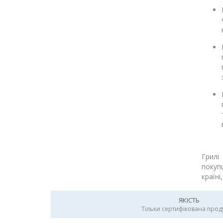
Грилі
покуп
країні
ЯКІСТЬ
Тільки сертифікована прод