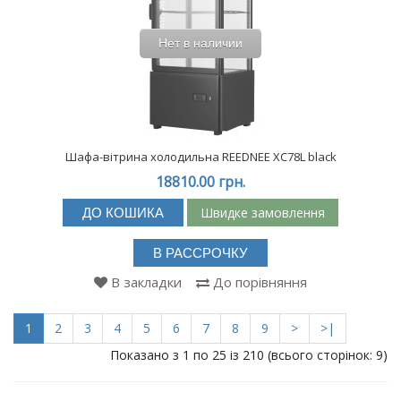
Нет в наличии
Шафа-вітрина холодильна REEDNEE XC78L black
18810.00 грн.
Швидке замовлення
ДО КОШИКА
В РАССРОЧКУ
В закладки
До порівняння
1
2
3
4
5
6
7
8
9
>
>|
Показано з 1 по 25 із 210 (всього сторінок: 9)