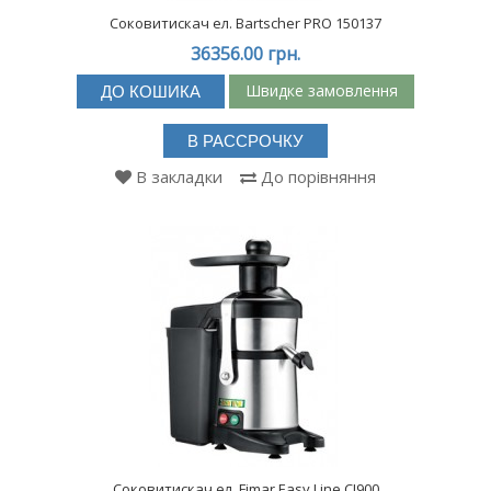
Соковитискач ел. Bartscher PRO 150137
36356.00 грн.
Швидке замовлення
ДО КОШИКА
В РАССРОЧКУ
В закладки
До порівняння
Соковитискач ел. Fimar Easy Line CJ900