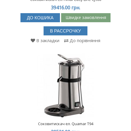
39416.00 грн.
Швидке замовлення
ДО КОШИКА
В РАССРОЧКУ
В закладки
До порівняння
Соковитискач ел. Quamar T94