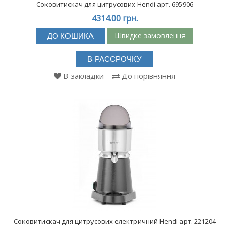
Соковитискач для цитрусових Hendi арт. 695906
соковитискачі, в яких весь процес повністю автоматизований і навіть
перед завантаженням фрукти не вимагають попереднього очищення,
4314.00 грн.
оскільки цю процедуру також проводить сам апарат. А шнекові моделі
характеризуються додатковим бонусом - можливістю автоматичного
Швидке замовлення
ДО КОШИКА
скидання макухи від переробки фруктів і в основному техніка може
використовуватися як у джус-барах, так і у великих точках та закладах
В РАССРОЧКУ
громадського харчування. Але все ж таки, перед тим, як купити
В закладки
До порівняння
професійну соковижималку підприємцям необхідно окрему увагу
приділити деяким критеріям, які вплинуть на вибір моделі
обладнання:
Пріоритетна сировина, яка використовуватиметься в даній
моделі обладнання;
матеріал виготовлення та його якість;
потужність техніки;
зручність експлуатації.
Соковитискачі для кафе - купити від
Соковитискач для цитрусових електричний Hendi арт. 221204
виробника.