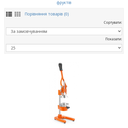
протязі всього 1 години. Також соковитискачі для бару та кафе дуже
фруктів
зручні у застосуванні, адже не вимагають попередньої підготовки
фруктів та овочів, а сам агрегат (корпус апарату та його комплектуючі)
Порівняння товарів (0)
виготовляються із високоміцних матеріалів, що забезпечує
Сортувати:
довговічність та надійність його роботи.
Показати:
Соковитискач професійний: види
обладнання для закладів громадського
харчування
Існує кілька видів соковитискачів для кафе, купити які може кожен
власник ресторанного бізнесу, виходячи з потреб свого закладу:
автоматичні;
універсальні;
шнекові.
Найчастіше в барах і невеликих кафе використовують автоматичні