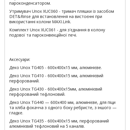
пароконденсатором.
Утримувач Unox XUC060 - тримач пляшки із засобом
DET&Rinse для встановлення на вистоєнні при
використанні колони MAXI.Link.
Комплект Unox XUC061 - для з'єднання в колону
подової та пароконвекційної печі.
Аксесуари:
Деко Unox TG405 - 600х400х15 мм, алюмінієве.
Деко Unox TG410 - 600х400х15 мм, алюмінієвий
перфорований.
Деко Unox TG430 - 600х400х15мм, алюмінієвий
перфорований тефлоновий.
Деко Unox TG440 — 600х400 мм, алюмінієве, для піци
та хліба фокачча з одного боку ребристе, з іншого —
гладке.
Деко Unox TG435 - 600х400х15 мм, перфорований
алюмінієвий тефлоновий на 5 каналів.