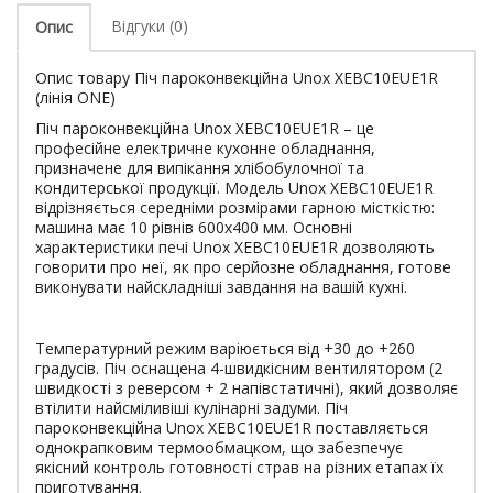
Відгуки (0)
Опис
Опис товару Піч пароконвекційна Unox XEBC10EUE1R
(лінія ONE)
Піч пароконвекційна Unox XEBC10EUE1R – це
професійне електричне кухонне обладнання,
призначене для випікання хлібобулочної та
кондитерської продукції. Модель Unox XEBC10EUE1R
відрізняється середніми розмірами гарною місткістю:
машина має 10 рівнів 600х400 мм. Основні
характеристики печі Unox XEBC10EUE1R дозволяють
говорити про неї, як про серйозне обладнання, готове
виконувати найскладніші завдання на вашій кухні.
Температурний режим варіюється від +30 до +260
градусів. Піч оснащена 4-швидкісним вентилятором (2
швидкості з реверсом + 2 напівстатичні), який дозволяє
втілити найсміливіші кулінарні задуми. Піч
пароконвекційна Unox XEBC10EUE1R поставляється
однокрапковим термообмацком, що забезпечує
якісний контроль готовності страв на різних етапах їх
приготування.