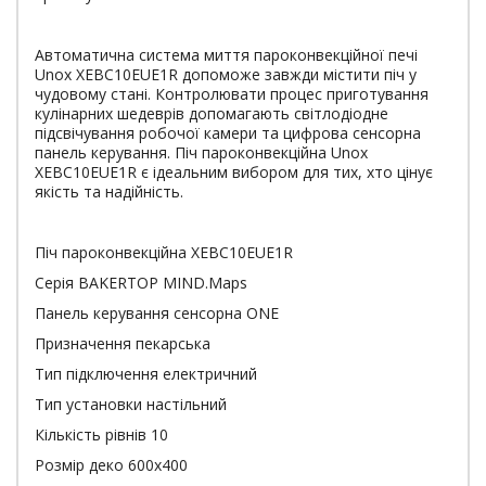
Автоматична система миття пароконвекційної печі
Unox XEBC10EUE1R допоможе завжди містити піч у
чудовому стані. Контролювати процес приготування
кулінарних шедеврів допомагають світлодіодне
підсвічування робочої камери та цифрова сенсорна
панель керування. Піч пароконвекційна Unox
XEBC10EUE1R є ідеальним вибором для тих, хто цінує
якість та надійність.
Піч пароконвекційна XEBC10EUE1R
Серія BAKERTOP MIND.Maps
Панель керування сенсорна ONE
Призначення пекарська
Тип підключення електричний
Тип установки настільний
Кількість рівнів 10
Розмір деко 600х400