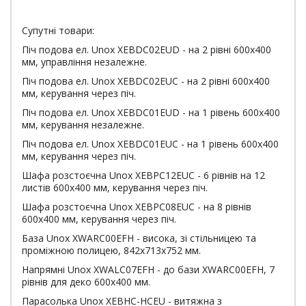
Супутні товари:
Піч подова ел. Unox XEBDC02EUD - на 2 рівні 600х400
мм, управління незалежне.
Піч подова ел. Unox XEBDC02EUС - на 2 рівні 600х400
мм, керування через піч.
Піч подова ел. Unox XEBDC01EUD - на 1 рівень 600х400
мм, керування незалежне.
Піч подова ел. Unox XEBDC01EUС - на 1 рівень 600х400
мм, керування через піч.
Шафа розстоєчна Unox XEBPC12EUC - 6 рівнів на 12
листів 600х400 мм, керування через піч.
Шафа розстоєчна Unox XEBPC08EUC - на 8 рівнів
600х400 мм, керування через піч.
База Unox XWARC00EFH - висока, зі стільницею та
проміжною полицею, 842x713x752 мм.
Напрямні Unox XWALC07EFH - до бази XWARC00EFH, 7
рівнів для деко 600х400 мм.
Парасолька Unox XEBHC-HCEU - витяжна з