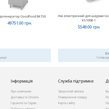
Ніж електричний для шаурми G
догенератор GoodFood BK150
KS100B-1
49751.00 грн.
5549.00 грн.
Б
укція
Готівков
Інформація
Служба підтримки
Д
Про компанію
Зворотній зв’язок
В
Доставка та Оплата
Повернення товару
По
Гарантія та Сервіс
Карта сайту
П
Публічна оферта
То