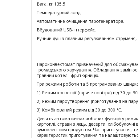
Вага, кг 135,5
Температурний зонд.
Автоматичне очищення парогенератора.
Вбудований USB-інтерфейс.
Ручний душ з плавним регулюванням струменя,
Пароконвектомат призначений для обсмажування
громадського харчування. Обладнання замінює ві
травний котел і фритюрницю.
Три режими роботи та 5 програмованих швидкос
1) Режим конвекції (гаряче повітря) від 30 до 30
2) Режим пароутворення (приготування на пару) 
3) Комбінований режим від 30 до 300 °С.
Дев'ять автоматичних робочих функцій у режимі
картоплі, страви з яєць, десерти, хлібобулочн
зумовлені цим продуктом. Час приготування, т
характеристик приготування та налаштовуються