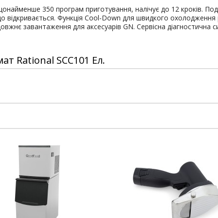
онайменше 350 програм приготування, налічує до 12 кроків. Подв
що відкривається. Функція Cool-Down для швидкого охолодження
довжнє завантаження для аксесуарів GN. Сервісна діагностична с
т Rational SCC101 Ел.