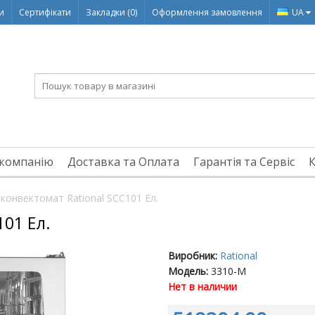
ди
Сертифікати
Закладки (0)
Оформлення замовлення
UA
компанію
Доставка та Оплата
Гарантія та Сервіс
конвектомат Rational SCC101 Ел.
101 Ел.
Виробник:
Rational
Модель:
3310-M
Нет в наличии