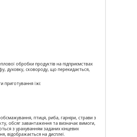
плової обробки продуктів на підприємствах
афу, духовку, сковороду, що перекидається,
 приготування їжі:
обсмажування, птиця, риба, гарніри, страви з
укту, обсяг завантаження та визначає вимоги,
ються з урахуванням заданих кінцевих
я, відображається на дисплеї.