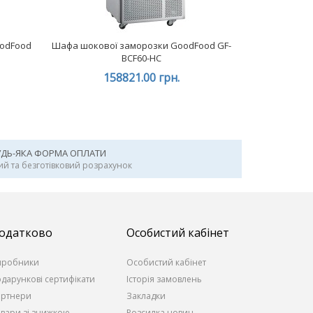
oodFood
Шафа шокової заморозки GoodFood GF-
BCF60-HC
158821.00 грн.
УДЬ-ЯКА ФОРМА ОПЛАТИ
ий та безготівковий розрахунок
одатково
Особистий кабінет
иробники
Особистий кабінет
дарункові сертифікати
Історія замовлень
артнери
Закладки
вари зі знижкою
Розсилка новин