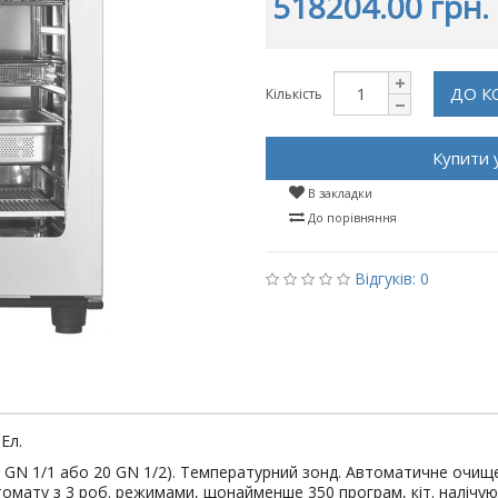
518204.00 грн.
ДО К
Кількість
Купити 
В закладки
До порівняння
Відгуків: 0
Ел.
й GN 1/1 або 20 GN 1/2). Температурний зонд. Автоматичне очищ
ату з 3 роб. режимами, щонайменше 350 програм, кіт. налічують