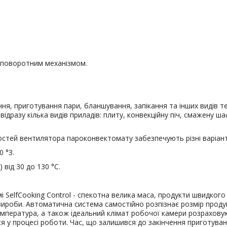
 поворотним механізмом.
, приготування пари, бланшування, запікання та інших видів те
дразу кілька видів приладів: плиту, конвекційну піч, смажену ш
тей вентилятора пароконвектомату забезпечують різні варіанти
0 °З.
від 30 до 130 °С.
 SelfCooking Control - спекотна велика маса, продукти швидкого 
і вироби. Автоматична система самостійно розпізнає розмір прод
емпература, а також ідеальний клімат робочої камери розрахову
 у процесі роботи. Час, що залишився до закінчення приготуванн