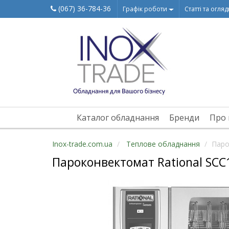
(067) 36-784-36
Графік роботи
Статті та огля
Каталог обладнання
Бренди
Про 
Inox-trade.com.ua
Теплове обладнання
Паро
Пароконвектомат Rational SCC