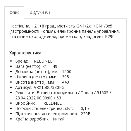
Відгуки (0)
Опис
Настільна, +2...+8 град., місткість GN1/2х1+GN1/3х5
(гастроємності - опція), електронна панель управління,
статичне охолодження, пряме скло, хладогент R290
Характеристика
Бренд:
REEDNEE
Вага (нетто), кг:
49
Довжина (нетто), мм:
1500
Ширина (нетто), мм:
395
Висота (нетто), мм:
440
Артикул:
VRX1500/380FG
Реквізити: Вітрина холодильна / Товар / 51605 /
28.04.2022 00:00:00 / 63
Виробник:
REEDNEE
Потужність електрична, кВт:
0,15
Підключення до електромережі:
220В
Країна виробник:
Китай