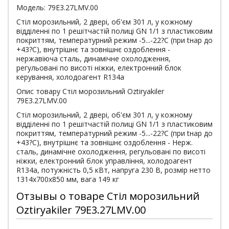
Модель: 79E3.27LMV.00
Стіл морозильний, 2 двері, об'єм 301 л, у кожному
відділенні по 1 решітчастій полиці GN 1/1 з пластиковим
покриттям, температурний режим -5...-22?С (при tнар до
+43?С), внутрішнє та зовнішнє оздоблення -
нержавіюча сталь, динамічне охолодження,
регульовані по висоті ніжки, електронний блок
керування, холодоагент R134a
Опис товару Стіл морозильний Oztiryakiler
79E3.27LMV.00
Стіл морозильний, 2 двері, об'єм 301 л, у кожному
відділенні по 1 решітчастій полиці GN 1/1 з пластиковим
покриттям, температурний режим -5...-22?С (при tнар до
+43?С), внутрішнє та зовнішнє оздоблення - Нерж.
сталь, динамічне охолодження, регульовані по висоті
ніжки, електронний блок управління, холодоагент
R134a, потужність 0,5 кВт, напруга 230 В, розмір нетто
1314х700х850 мм, вага 149 кг
Отзывы о товаре Стіл морозильний
Oztiryakiler 79E3.27LMV.00