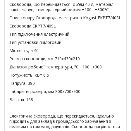
Сковорода, що перекидається, об'єм 40 л, матеріал
чаші - чавун, температурний режим +100…+300?С
Опис товару Сковорода електрична Kogast EKPT7/40SL
Сковорода EKPT7/40SL
Тип підключення електричний
Тип установки підлоговий
Місткість, л 40
Розмір сковороди, мм 710х430х210
Діапазон робочої температури, °С +100...+300
Потужність, кВт 6,5
Напруга, 380
Габаритні розміри, мм 800х700х900
Вага, кг 168
Електрична сковорода, що перекидається, ідеально
підходить для закладів громадського харчування з
великим потоком відвідувачів. Сковорода нагрівається