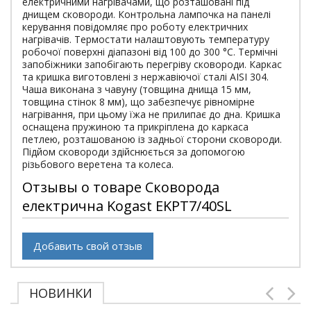
електричними нагрівачами, що розташовані під
днищем сковороди. Контрольна лампочка на панелі
керування повідомляє про роботу електричних
нагрівачів. Термостати налаштовують температуру
робочої поверхні діапазоні від 100 до 300 °С. Термічні
запобіжники запобігають перегріву сковороди. Каркас
та кришка виготовлені з нержавіючої сталі AISI 304.
Чаша виконана з чавуну (товщина днища 15 мм,
товщина стінок 8 мм), що забезпечує рівномірне
нагрівання, при цьому їжа не прилипає до дна. Кришка
оснащена пружиною та прикріплена до каркаса
петлею, розташованою із задньої сторони сковороди.
Підйом сковороди здійснюється за допомогою
різьбового веретена та колеса.
Отзывы о товаре Сковорода
електрична Kogast EKPT7/40SL
Добавить свой отзыв
НОВИНКИ