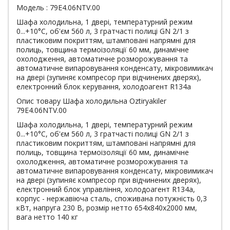
Модель : 79E4.06NTV.00
Шафа холодильна, 1 двері, температурний режим
0...+10°C, об'єм 560 л, 3 гратчасті полиці GN 2/1 з
пластиковим покриттям, штамповані напрямні для
полиць, товщина термоізоляції 60 мм, динамічне
охолодження, автоматичне розморожування та
автоматичне випаровування конденсату, мікровимикач
на двері (зупиняє компресор при відчинених дверях),
електронний блок керування, холодоагент R134a
Опис товару Шафа холодильна Oztiryakiler
79E4.06NTV.00
Шафа холодильна, 1 двері, температурний режим
0...+10°C, об'єм 560 л, 3 гратчасті полиці GN 2/1 з
пластиковим покриттям, штамповані напрямні для
полиць, товщина термоізоляції 60 мм, динамічне
охолодження, автоматичне розморожування та
автоматичне випаровування конденсату, мікровимикач
на двері (зупиняє компресор при відчинених дверях),
електронний блок управління, холодоагент R134a,
корпус - нержавіюча сталь, споживана потужність 0,3
кВт, напруга 230 В, розмір нетто 654x840x2000 мм,
вага нетто 140 кг