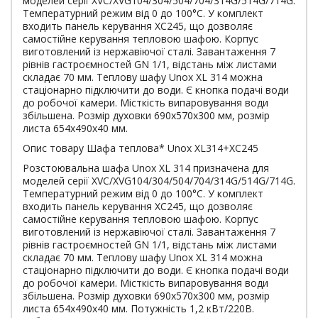
моделей серії XVC/XVG104/304/504/704/314G/514G/714G.
Температурний режим від 0 до 100°С. У комплект
входить панель керування XC245, що дозволяє
самостійне керування тепловою шафою. Корпус
виготовлений із нержавіючої сталі. Завантаження 7
рівнів гастроємностей GN 1/1, відстань між листами
складає 70 мм. Теплову шафу Unox XL 314 можна
стаціонарно підключити до води. Є кнопка подачі води
до робочої камери. Місткість випаровування води
збільшена. Розмір духовки 690х570х300 мм, розмір
листа 654х490х40 мм.
Опис товару Шафа теплова* Unox XL314+XC245
Розстоювальна шафа Unox XL 314 призначена для
моделей серії XVC/XVG104/304/504/704/314G/514G/714G.
Температурний режим від 0 до 100°С. У комплект
входить панель керування XC245, що дозволяє
самостійне керування тепловою шафою. Корпус
виготовлений із нержавіючої сталі. Завантаження 7
рівнів гастроємностей GN 1/1, відстань між листами
складає 70 мм. Теплову шафу Unox XL 314 можна
стаціонарно підключити до води. Є кнопка подачі води
до робочої камери. Місткість випаровування води
збільшена. Розмір духовки 690х570х300 мм, розмір
листа 654х490х40 мм. Потужність 1,2 кВт/220В.