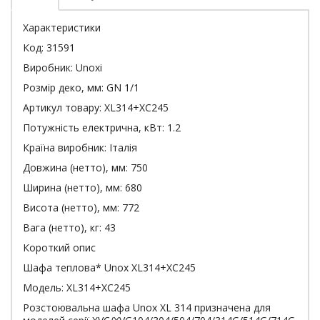
Характеристики
Код:
31591
Виробник:
Unoxi
Розмір деко, мм:
GN 1/1
Артикул товару:
XL314+XC245
Потужність електрична, кВт:
1.2
Країна виробник:
Італія
Довжина (нетто), мм:
750
Ширина (нетто), мм:
680
Висота (нетто), мм:
772
Вага (нетто), кг:
43
Короткий опис
Шафа теплова* Unox XL314+XC245
Модель: XL314+XC245
Розстоювальна шафа Unox XL 314 призначена для