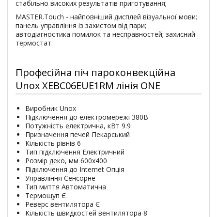
стабільно високих результатів приготування;
MASTER.Touch - найповніший дисплей візуальної мови;
панель управління із захистом від пари;
автодіагностика помилок та несправностей; захисний
термостат
Професійна піч пароконвекційна
Unox XEBC06EUE1RM лінія ONE
Виробник Unox
Підключення до електромережі 380В
Потужність електрична, кВт 9.9
Призначення печей Пекарський
Кількість рівнів 6
Тип підключення Електричний
Розмір деко, мм 600х400
Підключення до Internet Опція
Управління Сенсорне
Тип миття Автоматична
Термощуп Є
Реверс вентилятора Є
Кількість швидкостей вентилятора 8