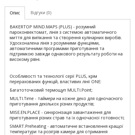
Відгуки (0)
Опис
BAKERTOP MIND.MAPS (PLUS) - розумний
пароконвектомат, лінія з системою автоматичного
миття для випікання та створення кулінарних виробів.
Удосконалена лінія з розумними функціями,
автоматичними програмами приготування та
підтримкою завжди однакового результату роботи на
високому рівні.
Особливості та технології серії PLUS, крім
перерахованих функцій, властивих лінії ONE:
Багатоточковий термощуп MULTI.Point;
MULTI.Time - таймери на кожне деко для одночасного
приготування декількох різних продуктів;
MISE.EN.PLACE - синхронізація завантаження для
приготування різних страв та їх одночасної готовності;
SMART.Preheating - автоматичне встановлення кращої
температури та розігрів камери для отримання