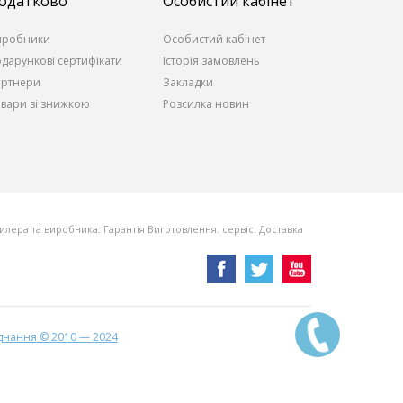
одатково
Особистий кабінет
иробники
Особистий кабінет
дарункові сертифікати
Історія замовлень
артнери
Закладки
вари зі знижкою
Розсилка новин
 дилера та виробника. Гарантія Виготовлення. сервіс. Доставка
аднання
© 2010 — 2024