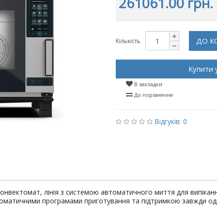
261061.00 грн.
ДО К
Кількість
Купити 
В закладки
До порівняння
Відгуків: 0
вектомат, лінія з системою автоматичного миття для випікання
томатичними програмами приготування та підтримкою завжди одн