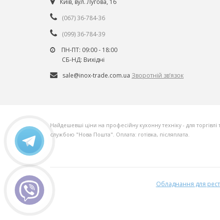
Київ, вул. Лугова, 16
(067) 36-784-36
(099) 36-784-39
ПН-ПТ: 09:00 - 18:00
СБ-НД: Вихiднi
sale@inox-trade.com.ua
Зворотній зв’язок
Найдешевші ціни на професійну кухонну техніку - для торгівлі 
службою "Нова Пошта". Оплата: готівка, післяплата.
Обладнання для ресто