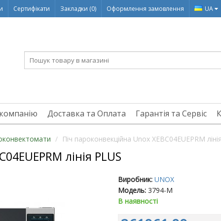
ди
Сертифікати
Закладки (0)
Оформлення замовлення
UA
компанію
Доставка та Оплата
Гарантія та Сервіс
оконвектомати
Піч пароконвекційна Unox XEBC04EUEPRM ліні
C04EUEPRM лінія PLUS
Виробник:
UNOX
Модель:
3794-M
В наявності