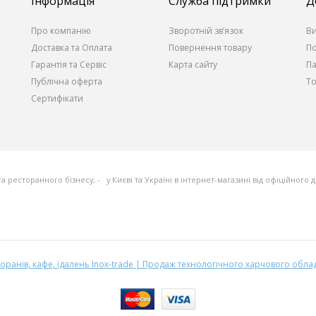
Інформація
Служба підтримки
Д
Про компанію
Зворотній зв’язок
В
Доставка та Оплата
Повернення товару
По
Гарантія та Сервіс
Карта сайту
П
Публічна оферта
То
Сертифікати
та ресторанного бізнесу, - у Києві та Україні в інтернет-магазині від офіційного
ранів, кафе, їдалень Inox-trade | Продаж технологічного харчового обл