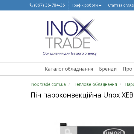
(067) 36-784-36
Графік роботи
Статті та огля
Каталог обладнання
Бренди
Про 
Inox-trade.com.ua
Теплове обладнання
Пар
Піч пароконвекційна Unox XEB