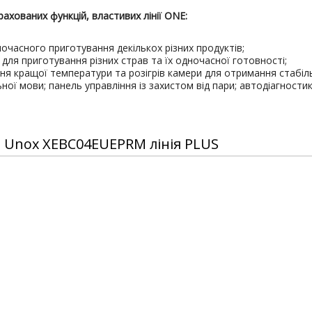
рахованих функцій, властивих лінії ONE:
очасного приготування декількох різних продуктів;
для приготування різних страв та їх одночасної готовності;
я кращої температури та розігрів камери для отримання стабіл
ної мови; панель управління із захистом від пари; автодіагност
 Unox XEBC04EUEPRM лінія PLUS