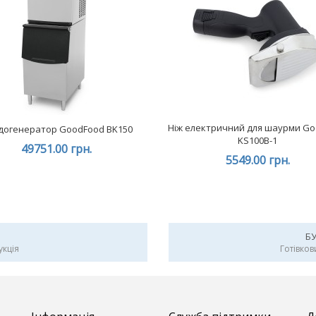
Ніж електричний для шаурми G
догенератор GoodFood BK150
KS100B-1
49751.00 грн.
5549.00 грн.
Б
укція
Готівков