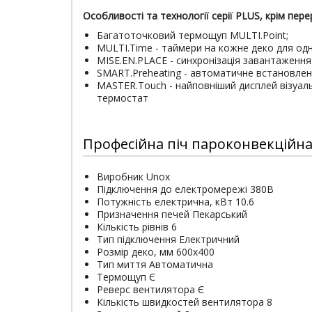
Особливості та технології серії PLUS, крім пере
Багатоточковий термощуп MULTI.Point;
MULTI.Time - таймери на кожне деко для одн
MISE.EN.PLACE - синхронізація завантаження 
SMART.Preheating - автоматичне встановленн
MASTER.Touch - найповніший дисплей візуаль
термостат
Професійна піч пароконвекційна
Виробник Unox
Підключення до електромережі 380В
Потужність електрична, кВт 10.6
Призначення печей Пекарський
Кількість рівнів 6
Тип підключення Електричний
Розмір деко, мм 600х400
Тип миття Автоматична
Термощуп Є
Реверс вентилятора Є
Кількість швидкостей вентилятора 8