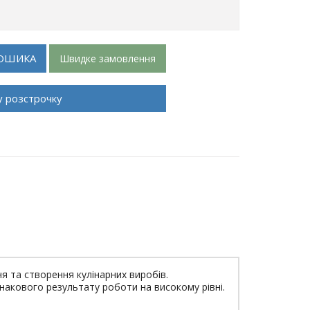
ОШИКА
Швидке замовлення
у розстрочку
 та створення кулінарних виробів.
акового результату роботи на високому рівні.