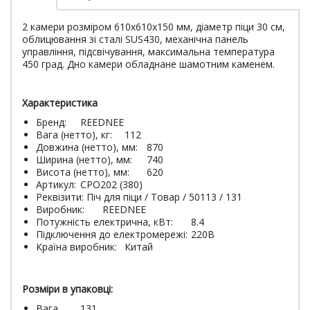
2 камери розміром 610х610х150 мм, діаметр піци 30 см,
облицювання зі сталі SUS430, механічна панель
управління, підсвічування, максимальна температура
450 град. Дно камери обладнане шамотним каменем.
Характеристика
Бренд:
REEDNEE
Вага (нетто), кг:
112
Довжина (нетто), мм:
870
Ширина (нетто), мм:
740
Висота (нетто), мм:
620
Артикул:
CPO202 (380)
Реквізити: Піч для піци / Товар / 50113 / 131
Виробник:
REEDNEE
Потужність електрична, кВт:
8.4
Підключення до електромережі:
220В
Країна виробник:
Китай
Розміри в упаковці:
Вага
131