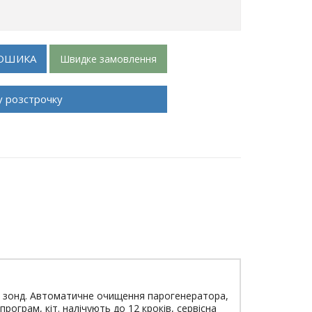
ОШИКА
Швидке замовлення
у розстрочку
ий зонд. Автоматичне очищення парогенератора,
ограм, кіт. налічують до 12 кроків, сервісна