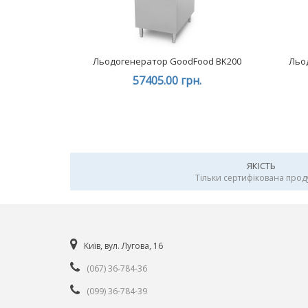
Льодогенератор GoodFood BK200
Льо
57405.00 грн.
ЯКІСТЬ
Тільки сертифікована прод
Київ, вул. Лугова, 16
(067) 36-784-36
(099) 36-784-39