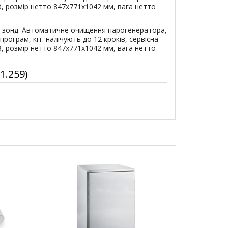
В, розмір нетто 847х771х1042 мм, вага нетто
ий зонд. Автоматичне очищення парогенератора,
ограм, кіт. налічують до 12 кроків, сервісна
В, розмір нетто 847х771х1042 мм, вага нетто
1.259)