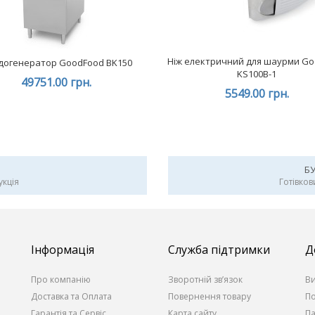
Ніж електричний для шаурми G
догенератор GoodFood BK150
KS100B-1
49751.00 грн.
5549.00 грн.
Б
укція
Готівков
Інформація
Служба підтримки
Д
Про компанію
Зворотній зв’язок
В
Доставка та Оплата
Повернення товару
По
Гарантія та Сервіс
Карта сайту
П