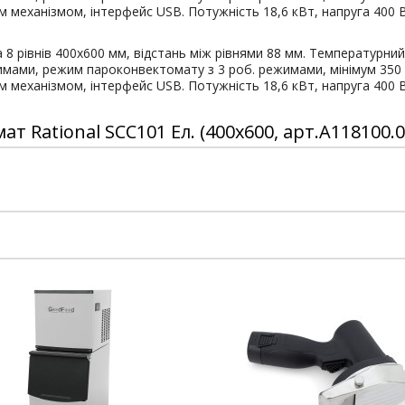
м механізмом, інтерфейс USB. Потужність 18,6 кВт, напруга 400 
 8 рівнів 400x600 мм, відстань між рівнями 88 мм. Температурн
имами, режим пароконвектомату з 3 роб. режимами, мінімум 350 пр
м механізмом, інтерфейс USB. Потужність 18,6 кВт, напруга 400 
Rational SCC101 Ел. (400x600, арт.A118100.0