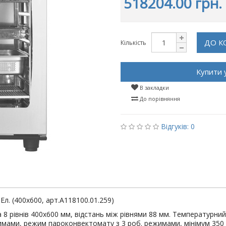
518204.00 грн.
ДО К
Кількість
Купити 
В закладки
До порівняння
Відгуків: 0
л. (400x600, арт.A118100.01.259)
 8 рівнів 400x600 мм, відстань між рівнями 88 мм. Температурн
имами, режим пароконвектомату з 3 роб. режимами, мінімум 350 пр