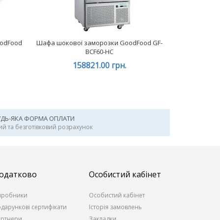
oodFood
Шафа шокової заморозки GoodFood GF-
BCF60-HC
158821.00 грн.
УДЬ-ЯКА ФОРМА ОПЛАТИ
ий та безготівковий розрахунок
одатково
Особистий кабінет
иробники
Особистий кабінет
дарункові сертифікати
Історія замовлень
артнери
Закладки