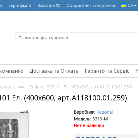
ди
Сертифікати
Закладки (0)
Оформлення замовлення
UA
компанію
Доставка та Оплата
Гарантія та Сервіс
конвектомат Rational SCC101 Ел. (400x600, арт.A118100.01.259)
01 Ел. (400x600, арт.A118100.01.259)
Виробник:
Rational
Модель:
3319-M
Нет в наличии