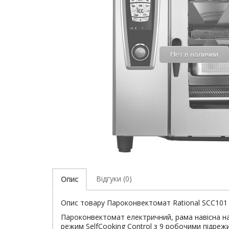
Нет в наличии
Відгуки (0)
Опис
Опис товару Пароконвектомат Rational SCC101 Е
Пароконвектомат електричний, рама навісна на
режим SelfCooking Control з 9 робочими підреж