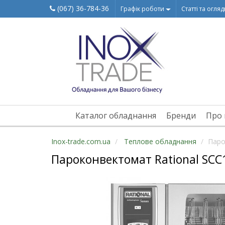
(067) 36-784-36
Графік роботи
Статті та огля
Каталог обладнання
Бренди
Про 
Inox-trade.com.ua
Теплове обладнання
Паро
Пароконвектомат Rational SCC1