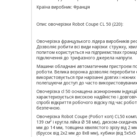
Країна виробник: Франція
Опис овочерізки Robot Coupe CL 50 (220):
Овочерізка французького лідера виробників рес
Дозволяє робити всі види нарізки: стружку, хв
попитом користується на підприємствах громадс
підключення до трифазного джерела напруги.
Машини обладнані автоматичним пристроєм пов
роботи. Велика воронка дозволяє переробити об'
використовується при нарізанні довгих і ніжних
полегшуючи доступ до часто використовуваних 
Овочерізка cl 50 оснащена асинхронним індукц
характеризується високою надійністю і довгові
спробі відкриття робочого відсіку під час роб
безпечною.
Овочерізка Robot Coupe (Робот коп) CL50 комп
139 см² і кругла лійка Ø 58 мм), диском-скидач
мм до 14 мм, товщина хвилястого зрізу від 2 мм
(брусок від 2х2 мм до 8х8 мм), кубики (від 5х5