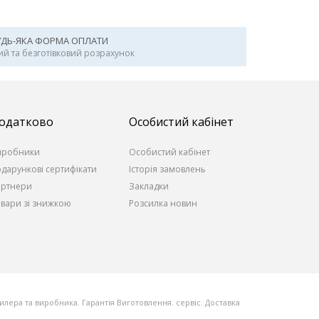
УДЬ-ЯКА ФОРМА ОПЛАТИ
ий та безготівковий розрахунок
одатково
Особистий кабінет
иробники
Особистий кабінет
дарункові сертифікати
Історія замовлень
артнери
Закладки
вари зі знижкою
Розсилка новин
 дилера та виробника. Гарантія Виготовлення. сервіс. Доставка