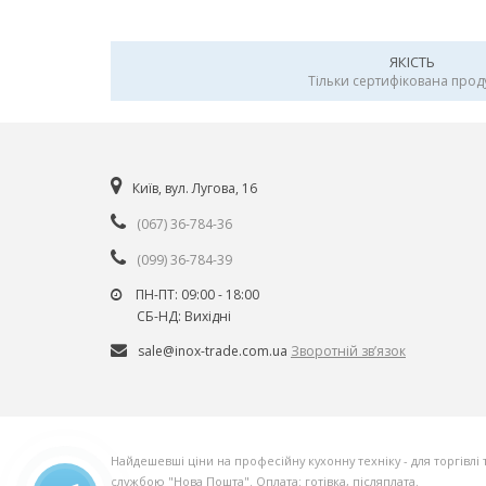
ЯКІСТЬ
Тільки сертифікована прод
Київ, вул. Лугова, 16
(067) 36-784-36
(099) 36-784-39
ПН-ПТ: 09:00 - 18:00
СБ-НД: Вихiднi
sale@inox-trade.com.ua
Зворотній зв’язок
Найдешевші ціни на професійну кухонну техніку - для торгівлі 
службою "Нова Пошта". Оплата: готівка, післяплата.