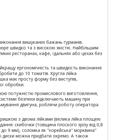
 виконання вишуканих бажань гурманів.
 пюре швидко та з високою якістю. Найбільшим
ликих ресторанах, кафе, їдальнях або цехах без
йкращу ергономічність та швидкість виконання
бробити до 10 томатів. Кругла лійка
ришка має просту форму без виступів,
ої обробки.
шеною потужністю промислового виготовлення,
а системи безпеки відключають машину при
альмування двигуна, роблячи роботу оператора
кришкою з двома лійками (велика лійка площею
дання: скибочки (товщина плоского зрізу від 0,8
м до 9 мм), соломка як "корейська" морквина"
ідні диски можна придбати окремо. А також