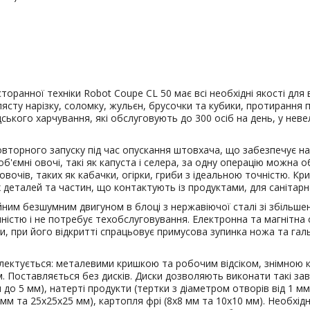
торанної техніки Robot Coupe CL 50 має всі необхідні якості для
илясту нарізку, соломку, жульєн, брусочки та кубики, протирання
ького харчування, які обслуговують до 300 осіб на день, у неве
торного запуску під час опускання штовхача, що забезпечує на
ємні овочі, такі як капуста і селера, за одну операцію можна о
 овочів, таких як кабачки, огірки, гриби з ідеальною точністю. К
деталей та частин, що контактують із продуктами, для санітарн
ійним безшумним двигуном в блоці з нержавіючої сталі зі збіль
чністю і не потребує техобслуговування. Електронна та магнітн
оти, при його відкритті спрацьовує примусова зупинка ножа та г
лектується: металевими кришкою та робочим відсіком, знімною 
ем. Поставляється без дисків. Диски дозволяють виконати такі зав
 до 5 мм), натерті продукти (тертки з діаметром отворів від 1 м
х5 мм та 25х25х25 мм), картопля фрі (8х8 мм та 10х10 мм). Необх