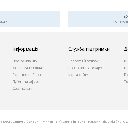
Б
укція
Готівков
Інформація
Служба підтримки
Д
Про компанію
Зворотній зв’язок
В
Доставка та Оплата
Повернення товару
По
Гарантія та Сервіс
Карта сайту
П
Публічна оферта
То
Сертифікати
та ресторанного бізнесу, - у Києві та Україні в інтернет-магазині від офіційного