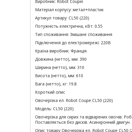
Виробник:
Robot Coupei
Матеріал корпусу:
метал+пластик
Артикул товару:
CL50 (220)
Потужність електрична, кВт:
0.55
Тип споживання:
Змішане споживання
Підключення до електромережі:
220В
Країна виробник:
Франція
Довжина (нетто), мм:
390
Ширина (нетто), мм:
310
Висота (нетто), мм:
610
Вага (нетто), кг:
19.8
Короткий опис
Овочерізка ел. Robot Coupe CL50 (220)
Модель: CL50 (220)
Овочерізка для сирих та відварених овочів. Ро
Поставляється без дисків. Асинхронний двигун. 
Опис товару Овочерізка ел. Robot Coupe CL50 (