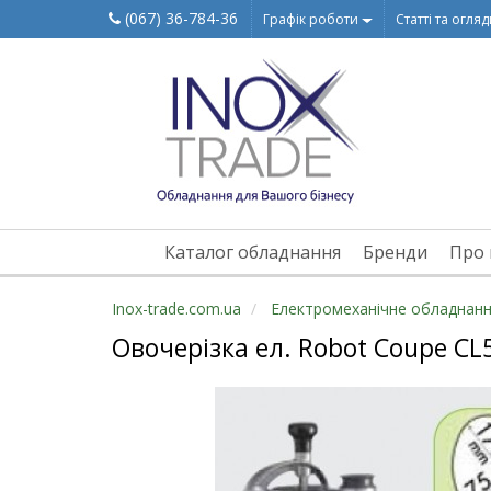
(067) 36-784-36
Графік роботи
Статті та огля
Каталог обладнання
Бренди
Про 
Inox-trade.com.ua
Електромеханічне обладнан
Овочерізка ел. Robot Coupe CL5