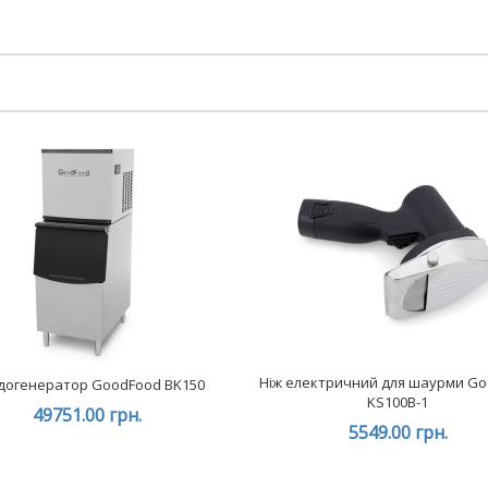
Ніж електричний для шаурми G
догенератор GoodFood BK150
KS100B-1
49751.00 грн.
5549.00 грн.