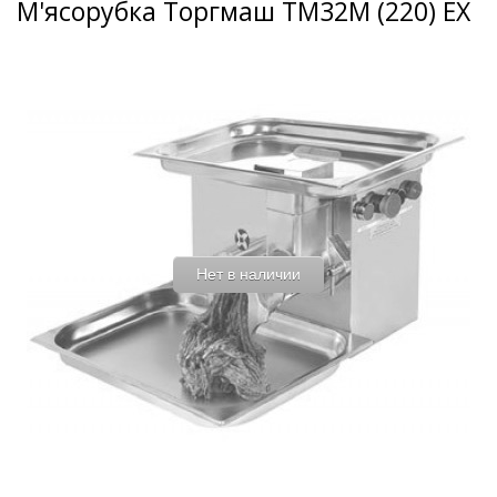
М'ясорубка Торгмаш ТМ32М (220) EX
Нет в наличии