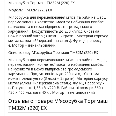
М'ясорубка Торгмаш ТМ32М (220) EX
Модель: ТМ32М (220) EX
М'ясорубка для перемелювання м'яса та риби на фарш,
перемелювання котлетної маси та набивання ковбас
на кухнях та в цехах підприємств громадського
харчування. Продуктивність до 200 кг/год. Система
ножів повний унгер (3 ножі + 2 грати). Матеріал корпусу
метал (алюміній/нержавіюча сталь). Функція реверсу –
є. Мотор – вентильований.
Опис товару М'ясорубка Торгмаш ТМ32М (220) EX
М'ясорубка для перемелювання м'яса та риби на фарш,
перемелювання котлетної маси та набивання ковбас
на кухнях та в цехах підприємств громадського
харчування. Продуктивність до 200 кг/год. Система
ножів повний унгер (3 ножі + 2 грати). Матеріал корпусу
метал (алюміній/нержавіюча сталь). Функція реверсу –
є. Потужність 1,55 кВт/220 В. Габаритні розміри 560 х
430 х 460 мм, вага 40 кг. Мотор - вентильований
Отзывы о товаре М'ясорубка Торгмаш
ТМ32М (220) EX