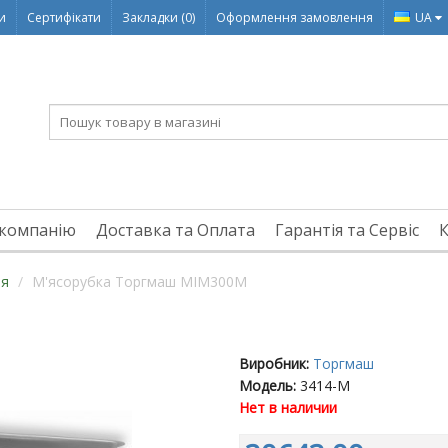
ди
Сертифікати
Закладки (0)
Оформлення замовлення
UA
компанію
Доставка та Оплата
Гарантія та Сервіс
ня
М'ясорубка Торгмаш МІМ300М
Виробник:
Торгмаш
Модель:
3414-M
Нет в наличии