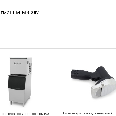
оргмаш МІМ300М
Ніж електричний для шаурми G
догенератор GoodFood BK150