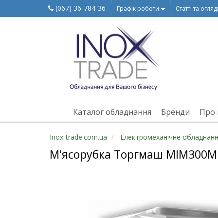
(067) 36-784-36
Графік роботи
Статті та огля
Каталог обладнання
Бренди
Про 
Inox-trade.com.ua
Електромеханічне обладнан
М'ясорубка Торгмаш МІМ300М