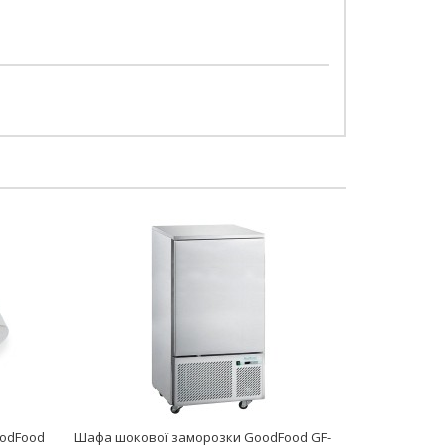
oodFood
Шафа шокової заморозки GoodFood GF-