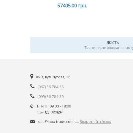
57405.00 грн.
ЯКІСТЬ
Тільки сертифікована прод
Київ, вул. Лугова, 16
(067) 36-784-36
(099) 36-784-39
ПН-ПТ: 09:00 - 18:00
СБ-НД: Вихiднi
sale@inox-trade.com.ua
Зворотній зв’язок