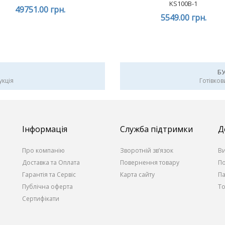
KS100B-1
49751.00 грн.
5549.00 грн.
Б
укція
Готівков
Інформація
Служба підтримки
Д
Про компанію
Зворотній зв’язок
В
Доставка та Оплата
Повернення товару
По
Гарантія та Сервіс
Карта сайту
П
Публічна оферта
То
Сертифікати