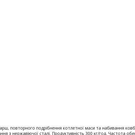
фарш, повторного подрібнення котлетної маси та набивання ковб
ня з нержавіючої сталі. Продуктивність 300 кг/год. Частота обе