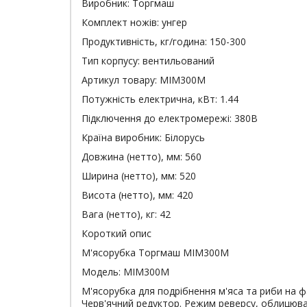
Виробник:
Торгмаш
Комплект ножів:
унгер
Продуктивність, кг/година:
150-300
Тип корпусу:
вентильований
Артикул товару:
МІМ300М
Потужність електрична, кВт:
1.44
Підключення до електромережі:
380В
Країна виробник:
Білорусь
Довжина (нетто), мм:
560
Ширина (нетто), мм:
520
Висота (нетто), мм:
420
Вага (нетто), кг:
42
Короткий опис
М'ясорубка Торгмаш МІМ300М
Модель: МІМ300М
М'ясорубка для подрібнення м'яса та риби на 
Черв'ячний редуктор. Режим реверсу, облицюван