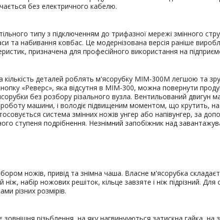
тачається без електричного кабелю.
льного типу з підключенням до трифазної мережі змінного стру
си та набивання ковбас. Це модернізована версія раніше виробл
теристик, призначена для професійного використання на підприє
а кількість деталей роблять м'ясорубку МІМ-300М легшою та зру
нопку «Реверс», яка відсутня в МІМ-300, можна повернути проду
ясорубки без розбору різального вузла. Вентильований двигун м
 роботу машини, і володіє підвищеним моментом, що крутить, н
стосовується система змінних ножів унгер або напівунгер, за до
ного ступеня подрібнення. Незнімний запобіжник над завантаж
бором ножів, привід та знімна чаша. Власне м'ясорубка складаєт
 ніж, набір ножових решіток, кільце завзяте і ніж підрізний. Дл
ми різних розмірів.
є зовнішня різьблення, на яку нагвинчуються затискна гайка, на з