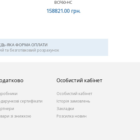
BCF60-HC
158821.00 грн.
УДЬ-ЯКА ФОРМА ОПЛАТИ
ий та безготівковий розрахунок
одатково
Особистий кабінет
иробники
Особистий кабінет
дарункові сертифікати
Історія замовлень
артнери
Закладки
вари зі знижкою
Розсилка новин