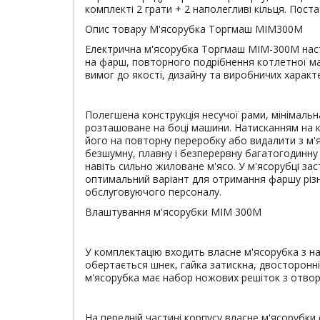
комплекті 2 грати + 2 наполегливі кільця. Пос
Опис товару М'ясорубка Торгмаш МІМ300М
Електрична м'ясорубка Торгмаш МІМ-300М насті
на фарш, повторного подрібнення котлетної ма
вимог до якості, дизайну та виробничих харак
Полегшена конструкція несучої рами, мінімальн
розташоване на боці машини. Натисканням на к
його на повторну переробку або видалити з м'
безшумну, плавну і безперервну багатогодинну
навіть сильно жиловане м'ясо. У м'ясорубці за
оптимальний варіант для отримання фаршу різ
обслуговуючого персоналу.
Влаштування м'ясорубки МІМ 300М
У комплектацію входить власне м'ясорубка з на
обертається шнек, гайка затискна, двосторонній
м'ясорубка має набор ножових решіток з отвора
На передній частині корпусу власне м'ясорубки 