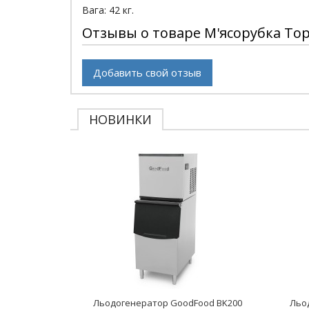
Вага: 42 кг.
Отзывы о товаре М'ясорубка Т
Добавить свой отзыв
НОВИНКИ
Льодогенератор GoodFood BK200
Льо