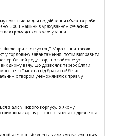
му призначена для подрібнення м'яса та риби
еної 300-ї машини з урахуванням сучасних
мствах громадського харчування.
чнішою при експлуатації. Управління також
кт у горловину завантаження, потім відправити
ає черв'ячний редуктор, що забезпечує
а вихідному валу, що дозволяє переробляти
помогою якої можна підібрати найбільш
увальним отвором унеможливлює травму
ься з алюмінієвого корпусу, в якому
я отримання фаршу різного ступеня подрібнення
адній частині - фланець, яким корпус кріпиться