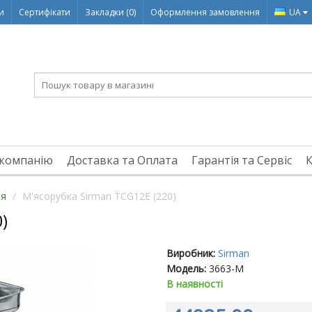
ди
Сертифікати
Закладки (0)
Оформлення замовлення
UA
компанію
Доставка та Оплата
Гарантія та Сервіс
ня
М'ясорубка Sirman TCG12E (220)
)
Виробник:
Sirman
Модель:
3663-M
В наявності