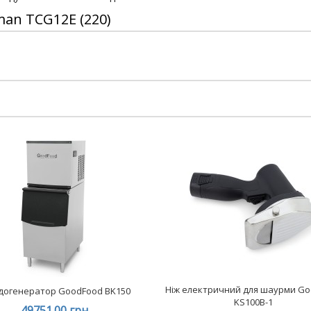
man TCG12E (220)
Ніж електричний для шаурми G
догенератор GoodFood BK150
KS100B-1
49751.00 грн.