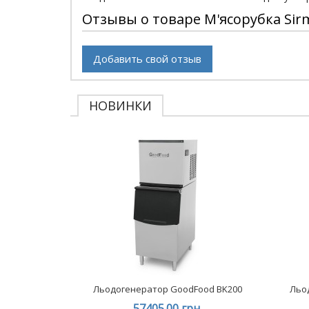
Отзывы о товаре М'ясорубка Sir
Добавить свой отзыв
НОВИНКИ
Льодогенератор GoodFood BK200
Льо
57405.00 грн.