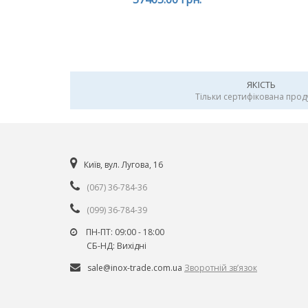
ЯКІСТЬ
Тільки сертифікована прод
Київ, вул. Лугова, 16
(067) 36-784-36
(099) 36-784-39
ПН-ПТ: 09:00 - 18:00
СБ-НД: Вихiднi
sale@inox-trade.com.ua
Зворотній зв’язок