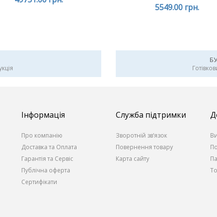
5549.00 грн.
Б
укція
Готівков
Інформація
Служба підтримки
Д
Про компанію
Зворотній зв’язок
В
Доставка та Оплата
Повернення товару
По
Гарантія та Сервіс
Карта сайту
П
Публічна оферта
То
Сертифікати