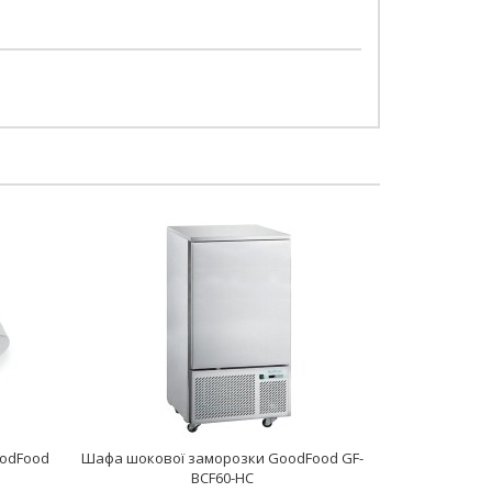
oodFood
Шафа шокової заморозки GoodFood GF-
BCF60-HC