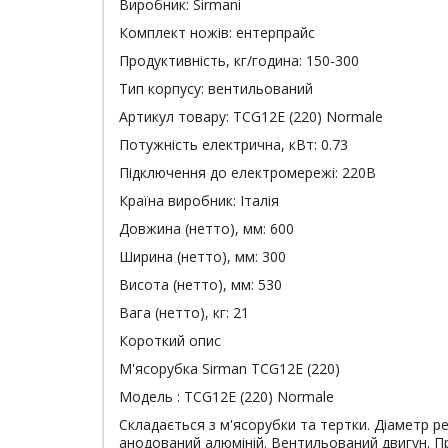
Виробник:
Sirmani
Комплект ножів:
ентерпрайс
Продуктивність, кг/година:
150-300
Тип корпусу:
вентильований
Артикул товару:
TCG12E (220) Normale
Потужність електрична, кВт:
0.73
Підключення до електромережі:
220В
Країна виробник:
Італія
Довжина (нетто), мм:
600
Ширина (нетто), мм:
300
Висота (нетто), мм:
530
Вага (нетто), кг:
21
Короткий опис
М'ясорубка Sirman TCG12E (220)
Модель : TCG12E (220) Normale
Складається з м'ясорубки та тертки. Діаметр ре
анодований алюміній. Вентильований двигун. Пр