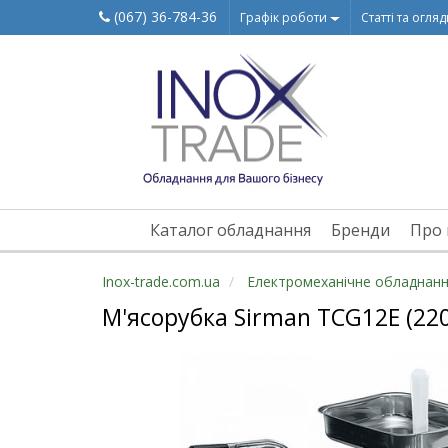
(067) 36-784-36
Графік роботи
Статті та огля
Каталог обладнання
Бренди
Про 
Inox-trade.com.ua
Електромеханічне обладнан
М'ясорубка Sirman TCG12E (220