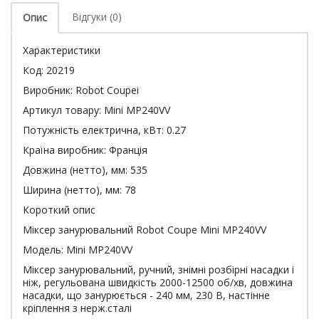
Відгуки (0)
Опис
Характеристики
Код:
20219
Виробник:
Robot Coupei
Артикул товару:
Mini MP240VV
Потужність електрична, кВт:
0.27
Країна виробник:
Франція
Довжина (нетто), мм:
535
Ширина (нетто), мм:
78
Короткий опис
Міксер занурювальний Robot Coupe Mini MP240VV
Модель: Mini MP240VV
Міксер занурювальний, ручний, знімні розбірні насадки і
ніж, регульована швидкість 2000-12500 об/хв, довжина
насадки, що занурюється - 240 мм, 230 В, настінне
кріплення з нерж.сталі