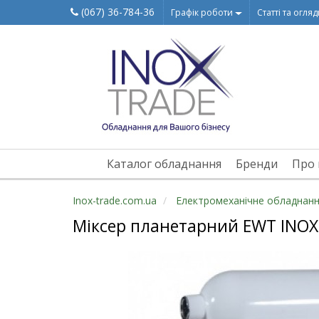
(067) 36-784-36
Графік роботи
Статті та огля
Каталог обладнання
Бренди
Про 
Inox-trade.com.ua
Електромеханічне обладнан
Міксер планетарний EWT INOX 