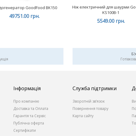
Ніж електричний для шаурми G
догенератор GoodFood BK150
KS100B-1
49751.00 грн.
5549.00 грн.
Б
укція
Готівков
Інформація
Служба підтримки
Д
Про компанію
Зворотній зв’язок
В
Доставка та Оплата
Повернення товару
По
Гарантія та Сервіс
Карта сайту
П
Публічна оферта
То
Сертифікати