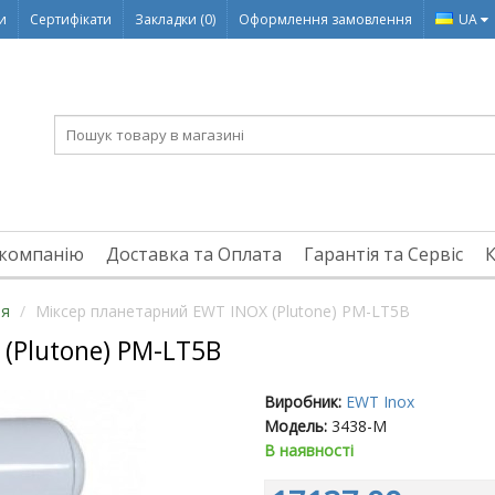
ди
Сертифікати
Закладки (0)
Оформлення замовлення
UA
компанію
Доставка та Оплата
Гарантія та Сервіс
ня
Міксер планетарний EWT INOX (Plutone) PM-LT5B
(Plutone) PM-LT5B
Виробник:
EWT Inox
Модель:
3438-M
В наявності