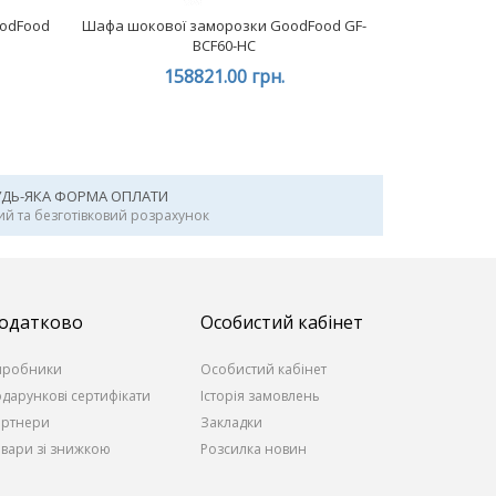
oodFood
Шафа шокової заморозки GoodFood GF-
BCF60-HC
158821.00 грн.
УДЬ-ЯКА ФОРМА ОПЛАТИ
ий та безготівковий розрахунок
одатково
Особистий кабінет
иробники
Особистий кабінет
дарункові сертифікати
Історія замовлень
артнери
Закладки
вари зі знижкою
Розсилка новин