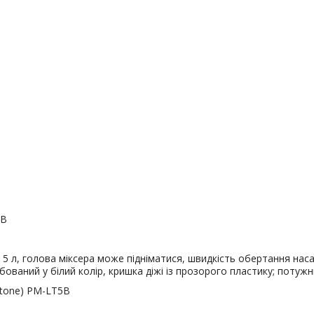
5B
 л, голова міксера може підніматися, швидкість обертання насадк
бований у білий колір, кришка діжі із прозорого пластику; потуж
utone) PM-LT5B