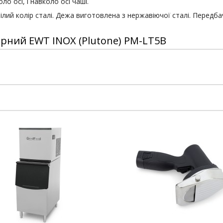
о осі, і навколо осі чаші.
ілий колір сталі. Дежа виготовлена з нержавіючої сталі. Передба
рний EWT INOX (Plutone) PM-LT5B