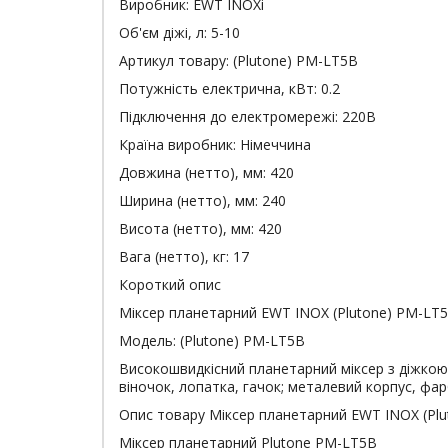
Виробник:
EWT INOXi
Об'єм діжі, л:
5-10
Артикул товару:
(Plutone) PM-LT5B
Потужність електрична, кВт:
0.2
Підключення до електромережі:
220В
Країна виробник:
Німеччина
Довжина (нетто), мм:
420
Ширина (нетто), мм:
240
Висота (нетто), мм:
420
Вага (нетто), кг:
17
Короткий опис
Міксер планетарний EWT INOX (Plutone) PM-LT
Модель: (Plutone) PM-LT5B
Високошвидкісний планетарний міксер з діжкою 5
віночок, лопатка, гачок; металевий корпус, фар
Опис товару Міксер планетарний EWT INOX (Pl
Міксер планетарний Plutone PM-LT5B