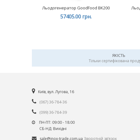
Льодогенератор GoodFood BK200
Льо
57405.00 грн.
ЯКІСТЬ
Тільки сертифікована прод
Київ, вул. Лугова, 16
(067) 36-784-36
(099) 36-784-39
ПН-ПТ: 09:00 - 18:00
СБ-НД: Вихiднi
sale@inox-trade.com.ua
Зворотній зв’язок