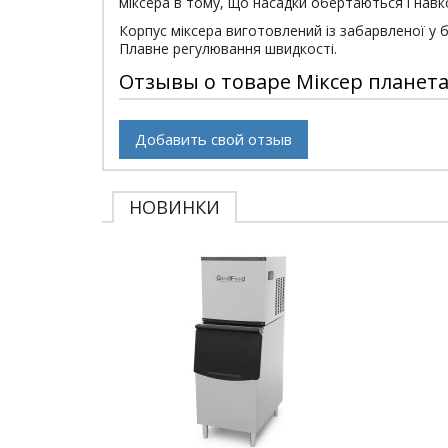
міксера в тому, що насадки обертаються і навкол
Корпус міксера виготовлений із забарвленої у б
Плавне регулювання швидкості.
Отзывы о товаре Міксер планета
Добавить свой отзыв
НОВИНКИ