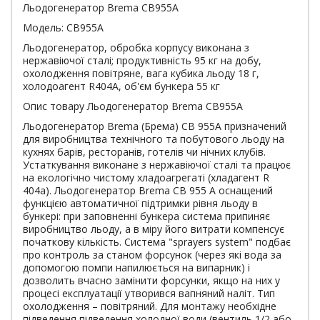
Льодогенератор Brema CB955A
Модель: CB955A
Льодогенератор, обробка корпусу виконана з
нержавіючої сталі; продуктивність 95 кг на добу,
охолодження повітряне, вага кубика льоду 18 г,
холодоагент R404A, об'єм бункера 55 кг
Опис товару Льодогенератор Brema CB955A
Льодогенератор Brema (Брема) СВ 955А призначений
для виробництва технічного та побутового льоду на
кухнях барів, ресторанів, готелів чи нічних клубів.
Устаткування виконане з нержавіючої сталі та працює
на екологічно чистому хладоагрегаті (хладагент R
404a). Льодогенератор Brema СВ 955 А оснащений
функцією автоматичної підтримки рівня льоду в
бункері: при заповненні бункера система припиняє
виробництво льоду, а в міру його витрати компенсує
початкову кількість. Система "sprayers system" подбає
про контроль за станом форсунок (через які вода за
допомогою помпи напилюється на випарник) і
дозволить вчасно замінити форсунки, якщо на них у
процесі експлуатації утворився вапняний наліт. Тип
охолодження – повітряний. Для монтажу необхідне
підведення підведення холодної води (вентиль 1/2 або