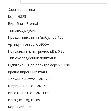
Характеристики
Код:
19825
Виробник:
Bremai
Тип льоду:
кубик
Продуктивність, кг/добу. :
50-150
Артикул товару:
CB955A
Потужність електрична, кВт:
0.85
Тип охолодження:
повітряне
Підключення до електромережі:
220В
Країна виробник:
Італія
Довжина (нетто), мм:
738
Ширина (нетто), мм:
600
Висота (нетто), мм:
1130
Вага (нетто), кг:
89
Короткий опис