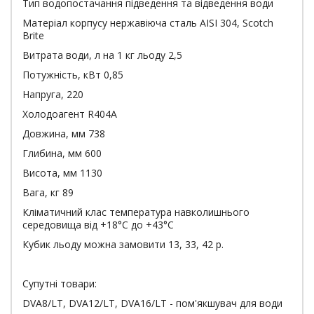
Тип водопостачання підведення та відведення води
Матеріал корпусу нержавіюча сталь AISI 304, Scotch
Brite
Витрата води, л на 1 кг льоду 2,5
Потужність, кВт 0,85
Напруга, 220
Холодоагент R404A
Довжина, мм 738
Глибина, мм 600
Висота, мм 1130
Вага, кг 89
Кліматичний клас температура навколишнього
середовища від +18°С до +43°С
Кубик льоду можна замовити 13, 33, 42 р.
Супутні товари:
DVA8/LT, DVA12/LT, DVA16/LT - пом'якшувач для води