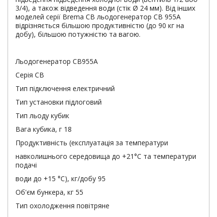
3/4), а також відведення води (стік Ø 24 мм). Від інших
моделей серії Brema СВ льодогенератор СВ 955А
відрізняється більшою продуктивністю (до 90 кг на
добу), більшою потужністю та вагою.
Льодогенератор CB955A
Серія СB
Тип підключення електричний
Тип установки підлоговий
Тип льоду кубик
Вага кубика, г 18
Продуктивність (експлуатація за температури
навколишнього середовища до +21°C та температури
подачі
води до +15 °C), кг/добу 95
Об'єм бункера, кг 55
Тип охолодження повітряне