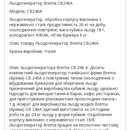
Льодогенератор Brema CB246A
Модель: CB246A
Льодогенератор, обробка корпусу виконана з
нержавіючої сталі; продуктивність 26 кг на добу,
охолодження повітряне, вага кубика льоду 18 г,
холодоагент R404A, об'єм бункера 6 кг
Опис товару Льодогенератор Brema CB246A
Країна виробник: Італія
Опис льодогенератора Brema CB 246 A: Досить
компактний льодогенератор італійської фірми Brema
(Брема) CB 246A з повітряним типом охолодження з
вбудованим бункером для зберігання льоду
призначений для виробництва кубиків льоду, ідеально
підходить для використання в барах, кафе, ресторанах,
для приготування різноманітних прохолодних напоїв і
т.д. Апарат для виробництва льоду моделі Brema
(Брема) CB 246A здатний виготовити за 24 години
роботи до 24 кг льоду у формі кубиків. Оздоблення
корпусу виконано з нержавіючої сталі 18/8.
Льодогенератор Brema працює на екологічно чистому