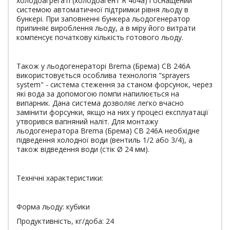
холодоагрегаті (холодоагент R 404a) і оснащений
системою автоматичної підтримки рівня льоду в
бункері. При заповненні бункера льодогенератор
припиняє вироблення льоду, а в міру його витрати
компенсує початкову кількість готового льоду.
Також у льодогенераторі Brema (Брема) CB 246A
використовується особлива технологія "sprayers
system" - система стеження за станом форсунок, через
які вода за допомогою помпи напилюється на
випарник. Дана система дозволяє легко вчасно
замінити форсунки, якщо на них у процесі експлуатації
утворився вапняний наліт. Для монтажу
льодогенератора Brema (Брема) CB 246A необхідне
підведення холодної води (вентиль 1/2 або 3/4), а
також відведення води (стік Ø 24 мм).
Технічні характеристики:
Форма льоду: кубики
Продуктивність, кг/доба: 24