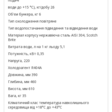
подачі
води до +15 °C), кг/добу 26
Об'єм бункера, кг 6
Тип охолодження повітряне
Тип водопостачання підведення та відведення води
Матеріал корпусу нержавіюча сталь AISI 304, Scotch
Brite
Витрата води, л на 1 кг льоду 5,1
Потужність, кВт 0,35
Напруга, 220
Холодоагент R404A
Довжина, мм 390
Глибина, мм 460
Висота, мм 610
Вага, кг 35
Кліматичний клас температура навколишнього
середовища від +18°С до +43°С