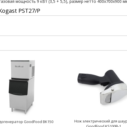
газовая мощность 9 кВт (3,5 + 5,5), размер нетто 400x700x900 мм
Kogast PST27/P
Нож электрический для шау
догенератор GoodFood BK150
GoodFood KS100B-1