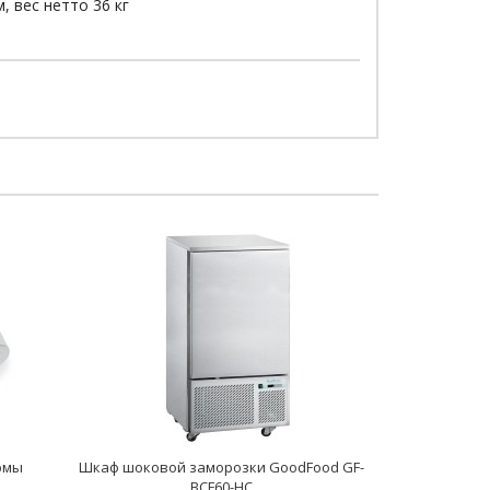
, вес нетто 36 кг
рмы
Шкаф шоковой заморозки GoodFood GF-
BCF60-HC