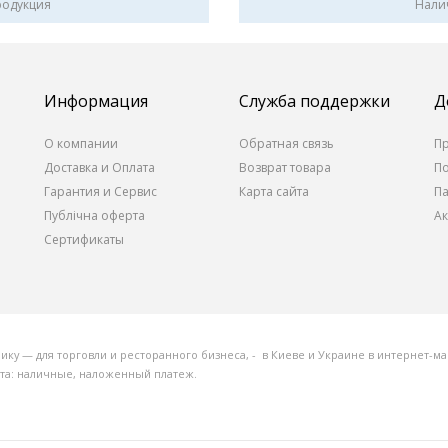
родукция
Нали
Информация
Служба поддержки
Д
О компании
Обратная связь
П
Доставка и Оплата
Возврат товара
П
Гарантия и Сервис
Карта сайта
П
Публічна оферта
А
Сертификаты
 — для торговли и ресторанного бизнеса, - в Киеве и Украине в интернет-маг
ата: наличные, наложенный платеж.