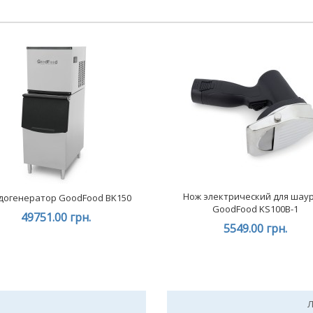
Нож электрический для шау
догенератор GoodFood BK150
GoodFood KS100B-1
49751.00 грн.
5549.00 грн.