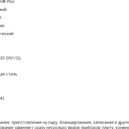
Plus
ий
й
ая
ский
GN1/2))
таль
71х1042
ия, приготовления на пару, бланширования, запекания и други
вание заменяет сразу несколько видов приборов: плиту, конве