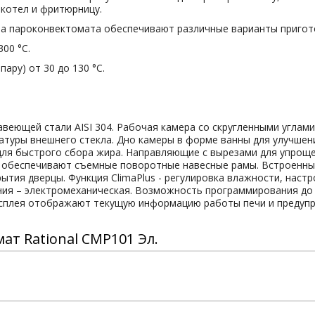
 котел и фритюрницу.
а пароконвектомата обеспечивают различные варианты пригот
300 °С.
ару) от 30 до 130 °С.
еющей стали AISI 304. Рабочая камера со скругленными углами 
туры внешнего стекла. Дно камеры в форме ванны для улучшени
ля быстрого сбора жира. Направляющие с вырезами для упроще
ке обеспечивают съемные поворотные навесные рамы. Встроенн
ытия дверцы. Функция ClimaPlus - регулировка влажности, настр
ия – электромеханическая. Возможность программирования до 5
сплея отображают текущую информацию работы печи и предупр
т Rational CMP101 Эл.