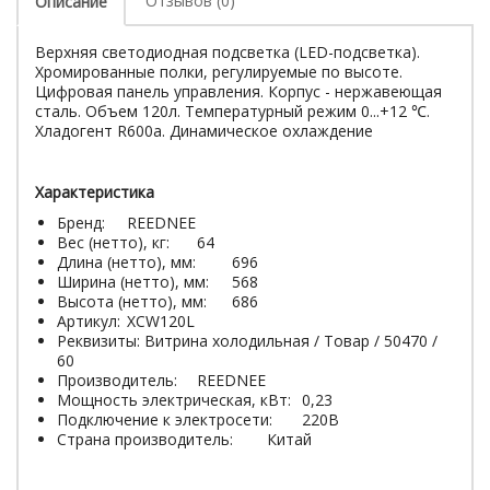
Отзывов (0)
Описание
Верхняя светодиодная подсветка (LED-подсветка).
Хромированные полки, регулируемые по высоте.
Цифровая панель управления. Корпус - нержавеющая
сталь. Объем 120л. Температурный режим 0...+12 ℃.
Хладогент R600a. Динамическое охлаждение
Характеристика
Бренд:
REEDNEE
Вес (нетто), кг:
64
Длина (нетто), мм:
696
Ширина (нетто), мм:
568
Высота (нетто), мм:
686
Артикул:
XCW120L
Реквизиты: Витрина холодильная / Товар / 50470 /
60
Производитель:
REEDNEE
Мощность электрическая, кВт:
0,23
Подключение к электросети:
220В
Страна производитель:
Китай