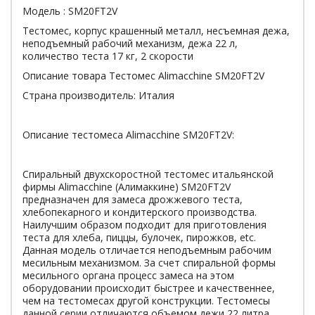
Модель : SM20FT2V
Тестомес, корпус крашенный металл, несъемная дежа,
неподъемный рабочий механизм, дежа 22 л,
количество теста 17 кг, 2 скорости
Описание товара Тестомес Alimacchine SM20FT2V
Страна производитель: Италия
Описание тестомеса Alimacchine SM20FT2V:
Спиральный двухскоростной тестомес итальянской
фирмы Alimacchine (Алимаккине) SM20FT2V
предназначен для замеса дрожжевого теста,
хлебопекарного и кондитерского производства.
Наилучшим образом подходит для приготовления
теста для хлеба, пиццы, булочек, пирожков, etc.
Данная модель отличается неподъемным рабочим
месильным механизмом. За счет спиральной формы
месильного органа процесс замеса на этом
оборудовании происходит быстрее и качественнее,
чем на тестомесах другой конструкции. Тестомесы
данной серии отличаются объемом дежи 22 литра.