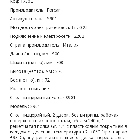
Код:
17302
Производитель :
Forcar
Артикул товара :
S901
Мощность электрическая, кВт :
0.23
Подключение к электросети :
220В
Страна производитель :
Италия
Длина (нетто), мм :
900
Ширина (нетто), мм :
700
Высота (нетто), мм :
870
Вес (нетто), кг :
72
Краткое описание
Стол пиццерийный Forcar S901
Модель : S901
Стол пиццерийный, 2 двери, без витрины, рабочая
поверхность из нерж. стали, объем 240 л, 1
решетчатая полка GN 1/1 с пластиковым покрытием в
каждом отделении, температура +2...+8°С (при tнар до
+33°С), внутренняя и внешняя отделка - нерж. сталь,