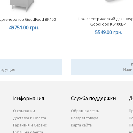
Нож электрический для шау
догенератор GoodFood BK150
GoodFood KS100B-1
49751.00 грн.
5549.00 грн.
родукция
Нали
Информация
Служба поддержки
Д
О компании
Обратная связь
П
Доставка и Оплата
Возврат товара
П
Гарантия и Сервис
Карта сайта
П
Публічна оферта
А