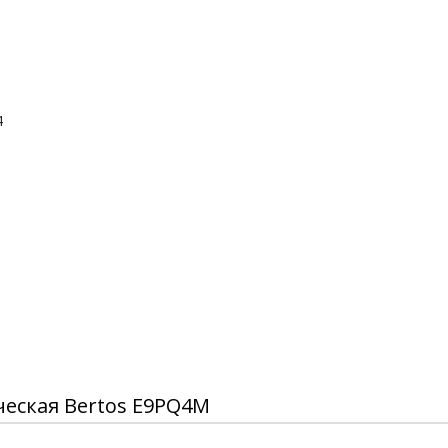
4
ческая Bertos E9PQ4M