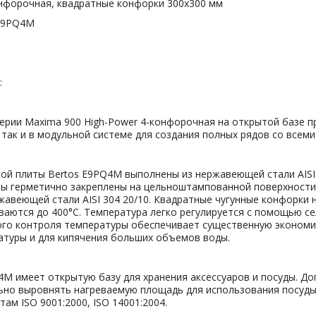
конфорочная, квадратные конфорки 300х300 мм
 E9PQ4M
:
серии Maxima 900 High-Power 4-конфорочная на открытой базе 
 так и в модульной системе для создания полных рядов со всем
кой плиты Bertos E9PQ4M выполнены из нержавеющей стали AISI
нты герметично закреплены на цельноштампованной поверхности
авеющей стали AISI 304 20/10. Квадратные чугунные конфорки н
ются до 400°C. Температура легко регулируется с помощью се
ого контроля температуры обеспечивает существенную экономию
туры и для кипячения больших объемов воды.
4M имеет открытую базу для хранения аксессуаров и посуды. Д
ьно выровнять нагреваемую площадь для использования посуды
ам ISO 9001:2000, ISO 14001:2004.