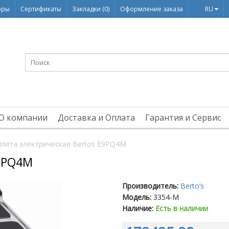
оры
Сертификаты
Закладки (0)
Оформление заказа
RU
О компании
Доставка и Оплата
Гарантия и Сервис
лита электрическая Bertos E9PQ4M
E9PQ4M
Производитель:
Berto’s
Модель:
3354-M
Наличие:
Есть в наличии