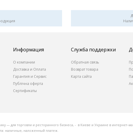
родукция
Нали
Информация
Служба поддержки
Д
О компании
Обратная связь
П
Доставка и Оплата
Возврат товара
П
Гарантия и Сервис
Карта сайта
П
Публічна оферта
А
Сертификаты
 — для торговли и ресторанного бизнеса, - в Киеве и Украине в интернет-маг
ата: наличные, наложенный платеж.