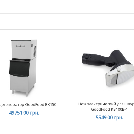
Нож электрический для шау
догенератор GoodFood BK150
GoodFood KS100B-1
49751.00 грн.
5549.00 грн.