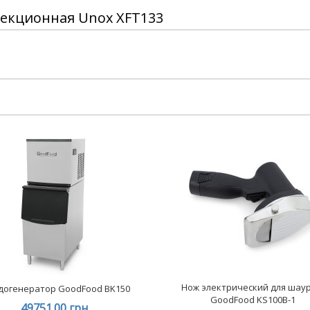
екционная Unox XFT133
Нож электрический для шау
догенератор GoodFood BK150
GoodFood KS100B-1
49751.00 грн.