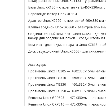
Шкаф расстоечный Unox XLT133 – управление 
База Unox XR130 – открытая на 8х460x330мм, 
Пароконденсатор Unox XC114
Адаптер Unox XC620 - с противней 460х330 мм 
Клапан водяной Unox XC660 - электромагнитны
Соединительный комплект Unox XC651 - для уст
набор для соединения печей + соединительная
Комплект для подкл. аппарата Unox XC615 - на
Диск редукционный Unox XC606 - для снижения
Аксессуары:
Противень Unox TG305 — 460х330х15мм -алюм
Противень Unox TG310 — 460х330х15мм — ал
Противень Unox TG330 — 460х330х15мм - ал
Противень Unox TG350 — 460х330х20мм - эма
Решетка Unox GRP305 — 470х330мм - плоская 
Решетка Unox GRP310 — 470х330мм - хромиров