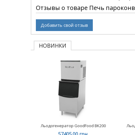
Отзывы о товаре Печь пароконв
Добавить свой отзыв
НОВИНКИ
Льодогенератор GoodFood BK200
Льо
57405.00 грн.