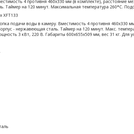
естимость 4 противня 460х330 мм (в комплекте), расстояние м
ь. Таймер на 120 минут. Максимальная температура 260*С. Подс
x XFT133
опка подачи воды в камеру. Вместимость 4 противня 460х330 мм
орпус - нержавеющая сталь. Таймер на 120 минут. Макс. темпер
ность 3 кВт, 220 В. Габариты 600х655х509 мм, вес 31 кг. Для 
A
ль