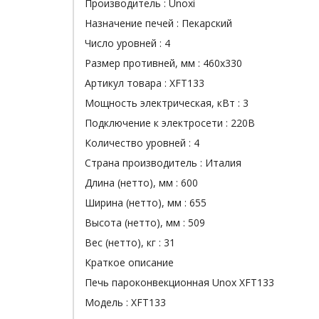
Производитель :
Unoxi
Назначение печей :
Пекарский
Число уровней :
4
Размер противней, мм :
460х330
Артикул товара :
XFT133
Мощность электрическая, кВт :
3
Подключение к электросети :
220В
Количество уровней :
4
Страна производитель :
Италия
Длина (нетто), мм :
600
Ширина (нетто), мм :
655
Высота (нетто), мм :
509
Вес (нетто), кг :
31
Краткое описание
Печь пароконвекционная Unox XFT133
Модель : XFT133