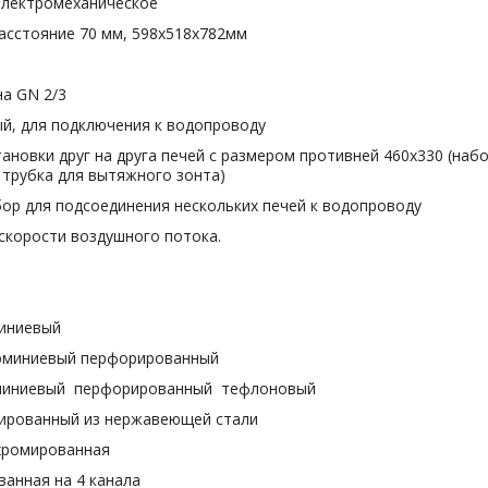
электромеханическое
расстояние 70 мм, 598x518x782мм
на GN 2/3
й, для подключения к водопроводу
ановки друг на друга печей с размером противней 460х330 (наб
 трубка для вытяжного зонта)
бор для подсоединения нескольких печей к водопроводу
 скорости воздушного потока.
иниевый
юминиевый перфорированный
юминиевый перфорированный тефлоновый
лированный из нержавеющей стали
хромированная
анная на 4 канала