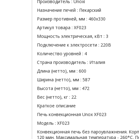
Производитель :
Unoxi
Назначение печей :
Пекарский
Размер противней, мм :
460х330
Артикул товара :
XF023
Мощность электрическая, кВт :
3
Подключение к электросети :
220В
Количество уровней :
4
Страна производитель :
Италия
Длина (нетто), мм :
600
Ширина (нетто), мм :
587
Высота (нетто), мм :
472
Вес (нетто), кг :
22
Краткое описание
Печь конвекционная Unox XF023
Модель : XF023
Конвекционная печь без пароувлажнения. Корп
120 мин. Максимальная температура - 260*С. П