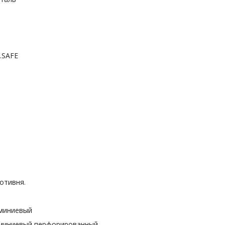
SAFE
отивня.
юминиевый
юминиевый перфорированный