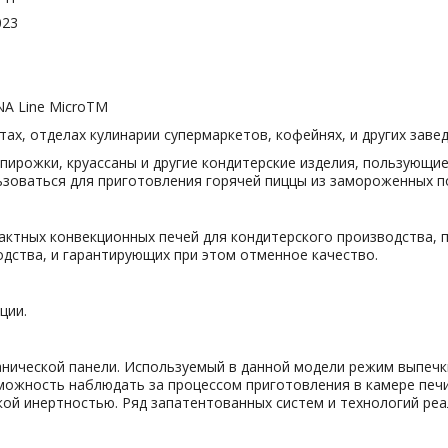
023
NA Line MicroTM
ах, отделах кулинарии супермаркетов, кофейнях, и других заве
 пирожки, круассаны и другие кондитерские изделия, пользующи
ьзоваться для приготовления горячей пиццы из замороженных 
актных конвекционных печей для кондитерского производства, п
дства, и гарантирующих при этом отменное качество.
ции.
ической панели. Используемый в данной модели режим выпечки
зможность наблюдать за процессом приготовления в камере печ
ой инертностью. Ряд запатентованных систем и технологий реа