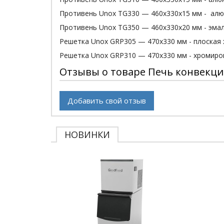
Противень Unox TG330 — 460х330х15 мм - а
Противень Unox TG350 — 460х330х20 мм - эма
Решетка Unox GRP305 — 470х330 мм - плоская
Решетка Unox GRP310 — 470х330 мм - хромиров
Отзывы о товаре Печь конвекци
Добавить свой отзыв
НОВИНКИ