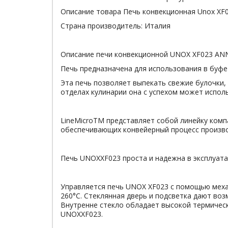
Описание товара Печь конвекционная Unox XF
Страна производитель: Италия
Описание печи конвекционной UNOX XF023 AN
Печь предназначена для использования в буфет
Эта печь позволяет выпекать свежие булочки,
отделах кулинарии она с успехом может испол
LineMicroTM представляет собой линейку комп
обеспечивающих конвейерный процесс произво
Печь UNOXXF023 проста и надежна в эксплуата
Управляется печь UNOX XF023 с помощью механ
260°С. Стеклянная дверь и подсветка дают во
Внутренне стекло обладает высокой термическ
UNOXXF023.