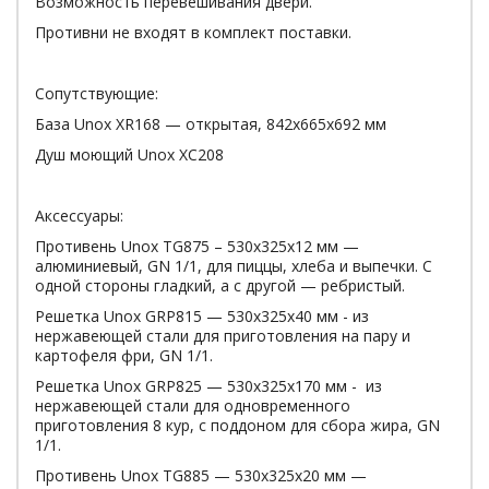
Возможность перевешивания двери.
Противни не входят в комплект поставки.
Сопутствующие:
База Unox XR168 — открытая, 842x665x692 мм
Душ моющий Unox XC208
Аксессуары:
Противень Unox TG875 – 530х325х12 мм —
алюминиевый, GN 1/1, для пиццы, хлеба и выпечки. С
одной стороны гладкий, а с другой — ребристый.
Решетка Unox GRP815 — 530х325х40 мм - из
нержавеющей стали для приготовления на пару и
картофеля фри, GN 1/1.
Решетка Unox GRP825 — 530х325х170 мм - из
нержавеющей стали для одновременного
приготовления 8 кур, с поддоном для сбора жира, GN
1/1.
Противень Unox TG885 — 530х325х20 мм —