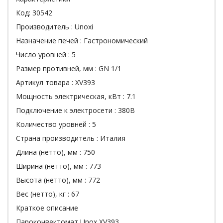
Код:
30542
Производитель :
Unoxi
Назначение печей :
Гастрономический
Число уровней :
5
Размер противней, мм :
GN 1/1
Артикул товара :
XV393
Мощность электрическая, кВт :
7.1
Подключение к электросети :
380В
Количество уровней :
5
Страна производитель :
Италия
Длина (нетто), мм :
750
Ширина (нетто), мм :
773
Высота (нетто), мм :
772
Вес (нетто), кг :
67
Краткое описание
Пароконвектомат Unox XV393