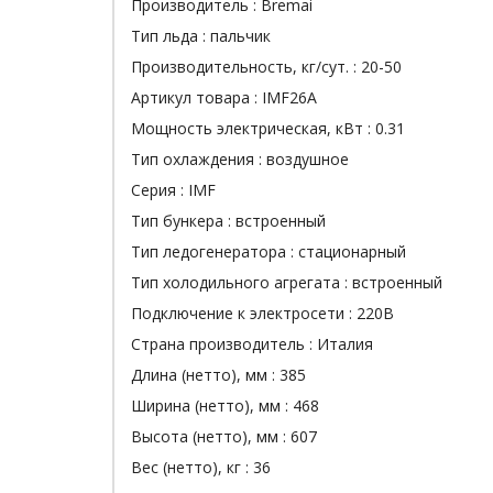
Производитель :
Bremai
Тип льда :
пальчик
Производительность, кг/сут. :
20-50
Артикул товара :
IMF26A
Мощность электрическая, кВт :
0.31
Тип охлаждения :
воздушное
Серия :
IMF
Тип бункера :
встроенный
Тип ледогенератора :
стационарный
Тип холодильного агрегата :
встроенный
Подключение к электросети :
220В
Страна производитель :
Италия
Длина (нетто), мм :
385
Ширина (нетто), мм :
468
Высота (нетто), мм :
607
Вес (нетто), кг :
36