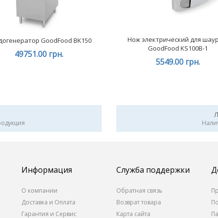
Нож электрический для шау
догенератор GoodFood BK150
GoodFood KS100B-1
49751.00 грн.
5549.00 грн.
родукция
Нали
Информация
Служба поддержки
Д
О компании
Обратная связь
П
Доставка и Оплата
Возврат товара
П
Гарантия и Сервис
Карта сайта
П