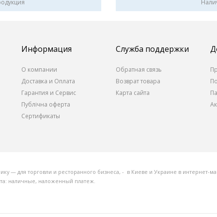
родукция
Нали
Информация
Служба поддержки
Д
О компании
Обратная связь
П
Доставка и Оплата
Возврат товара
П
Гарантия и Сервис
Карта сайта
П
Публічна оферта
А
Сертификаты
 — для торговли и ресторанного бизнеса, - в Киеве и Украине в интернет-маг
ата: наличные, наложенный платеж.