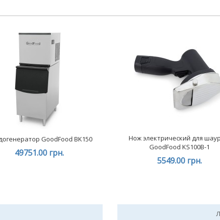
Нож электрический для шау
догенератор GoodFood BK150
GoodFood KS100B-1
49751.00 грн.
5549.00 грн.