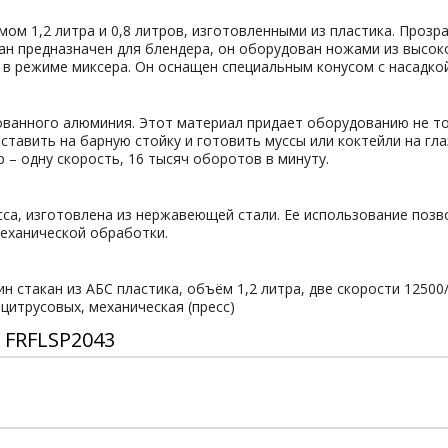
ом 1,2 литра и 0,8 литров, изготовленными из пластика. Проз
ан предназначен для блендера, он оборудован ножами из высо
 в режиме миксера. Он оснащен специальным конусом с насадкой
ованного алюминия. Этот материал придает оборудованию не то
тавить на барную стойку и готовить муссы или коктейли на гла
ер – одну скорость, 16 тысяч оборотов в минуту.
а, изготовлена из нержавеющей стали. Ее использование позво
механической обработки.
н стакан из АБС пластика, объём 1,2 литра, две скорости 12500/
 цитрусовых, механическая (пресс)
 FRFLSP2043