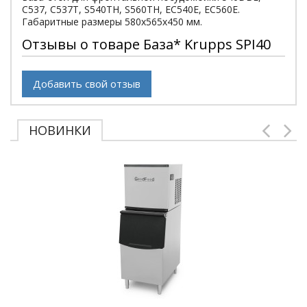
C537, C537T, S540TH, S560TH, EC540E, EC560E.
Габаритные размеры 580х565х450 мм.
Отзывы о товаре База* Krupps SPI40
Добавить свой отзыв
НОВИНКИ