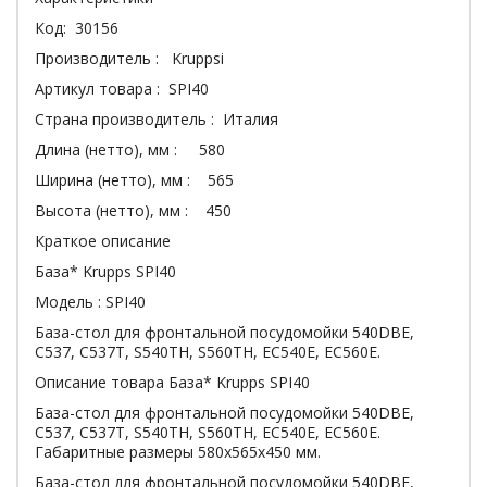
Код: 30156
Производитель : Kruppsi
Артикул товара : SPI40
Страна производитель : Италия
Длина (нетто), мм : 580
Ширина (нетто), мм : 565
Высота (нетто), мм : 450
Краткое описание
База* Krupps SPI40
Модель : SPI40
База-стол для фронтальной посудомойки 540DBE,
C537, C537T, S540TH, S560TH, EC540E, EC560E.
Описание товара База* Krupps SPI40
База-стол для фронтальной посудомойки 540DBE,
C537, C537T, S540TH, S560TH, EC540E, EC560E.
Габаритные размеры 580х565х450 мм.
База-стол для фронтальной посудомойки 540DBE,