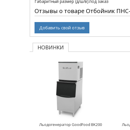
Габаритный размер (д/ш/в):под заказ
Отзывы о товаре Отбойник ПНС
Добавить свой отзыв
НОВИНКИ
Льодогенератор GoodFood BK200
Льо