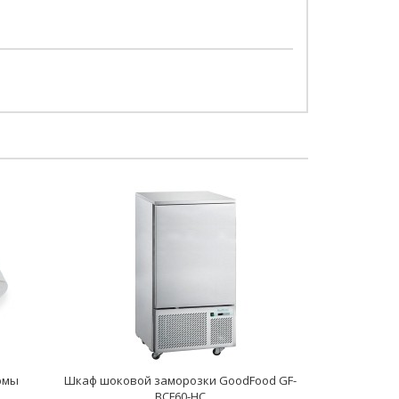
рмы
Шкаф шоковой заморозки GoodFood GF-
BCF60-HC