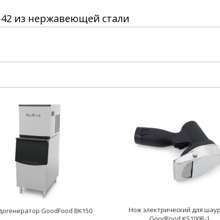
-42 из нержавеющей стали
Нож электрический для шау
догенератор GoodFood BK150
GoodFood KS100B-1