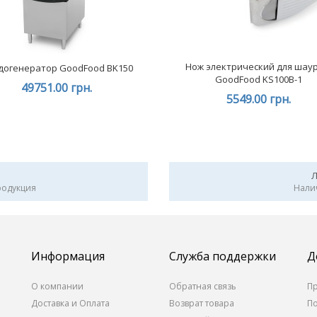
Нож электрический для шау
догенератор GoodFood BK150
GoodFood KS100B-1
49751.00 грн.
5549.00 грн.
родукция
Нали
Информация
Служба поддержки
Д
О компании
Обратная связь
П
Доставка и Оплата
Возврат товара
П