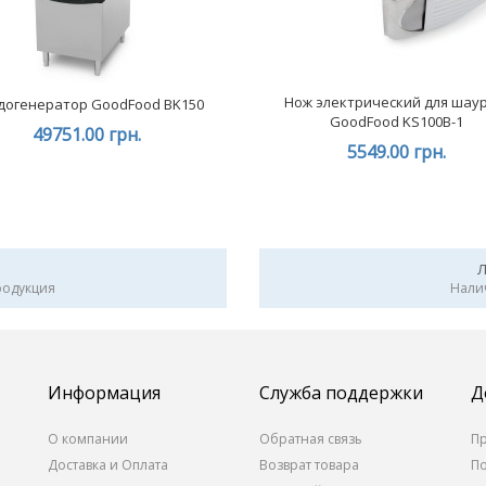
Нож электрический для шау
догенератор GoodFood BK150
GoodFood KS100B-1
49751.00 грн.
5549.00 грн.
родукция
Нали
Информация
Служба поддержки
Д
О компании
Обратная связь
П
Доставка и Оплата
Возврат товара
П