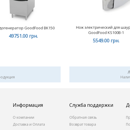
Нож электрический для шау
догенератор GoodFood BK150
GoodFood KS100B-1
49751.00 грн.
5549.00 грн.
родукция
Нали
Информация
Служба поддержки
Д
О компании
Обратная связь
П
Доставка и Оплата
Возврат товара
П