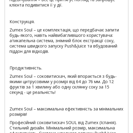
клієнта подивитися її у дії.
Конструкція.
Zumex Soul – це комплектація, що передбачає запити
будь-якого, навіть найвибагливішого користувача:
атикапельна система, знімний блок екстракції соку,
система швидкого запуску Push&Juice та вбудований
піддон для відходів.
Продуктивність.
Zumex Soul – соковитискач, який впорається з будь-
якими цитрусовими у розмірі від 64 до 76 мм. До 12
фруктів за 1 хвилину або одну склянку соку за 15
секунд - це реальність!
Zumex Soul – максимальна ефективність за мінімальних
розмірів!
Професійний соковитискач SOUL від Zumex (Іспанія).
Стильний дизайн. Мінімальний розмір, максимальна