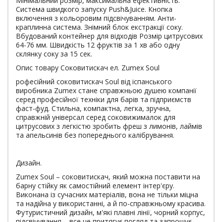
Мінімальний розмір, максимальна ефективність.
Система швидкого запуску Push&Juice. Кнопка
включення з кольоровим підсвічуванням. Анти-
краплинна система. Знімний блок екстракції соку.
Вбудований контейнер для відходів Розмір цитрусових
64-76 мм. Швидкість 12 фруктів за 1 хв або одну
склянку соку за 15 сек.
Опис товару Соковитискач ел. Zumex Soul
рофесійний соковитискач Soul від іспанського
виробника Zumex стане справжньою душею компанії
серед професійної техніки для барів та підприємств
фаст-фуд. Стильна, компактна, легка, зручна,
справжній універсал серед соковижималок для
цитрусових з легкістю зробить фреш з лимонів, лаймів
та апельсинів без попереднього калібрування.
Дизайн.
Zumex Soul – соковитискач, який можна поставити на
барну стійку як самостійний елемент інтер'єру.
Виконана із сучасних матеріалів, вона не тільки міцна
та надійна у використанні, а й по-справжньому красива.
Футуристичний дизайн, м'які плавні лінії, чорний корпус,
підсвічування – все це притягує погляд та запрошує