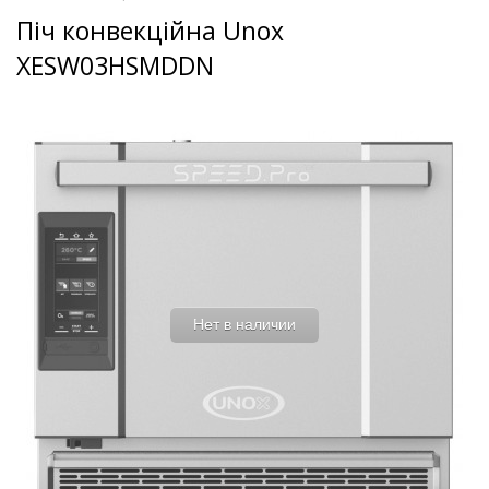
Піч конвекційна Unox
XESW03HSMDDN
Нет в наличии