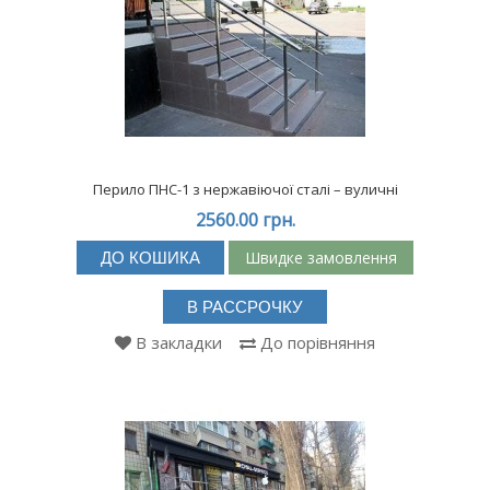
відмінної якості служить справжнім зразком надійності, практичності
та безпеки в кожній деталі.
До замовлення доступні вуличні, офісні та інші вироби з нержавіючої
сталі, а саме:
Поруччя;
Перило ПНС-1 з нержавіючої сталі – вуличні
вхідні групи,
2560.00 грн.
пандуси;
Швидке замовлення
ДО КОШИКА
поручні;
огорожі для балконів та сходів тощо.
В РАССРОЧКУ
В закладки
До порівняння
Також споживачів гарантовано порадує не тільки великий вибір, але й
бездоганну якість усіляких елементів з нержавіючої сталі за
найдоступнішими цінами.