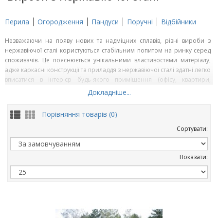
Перила
Огородження
Пандуси
Поручні
Відбійники
Незважаючи на появу нових та надміцних сплавів, різні вироби з
нержавіючої сталі користуються стабільним попитом на ринку серед
споживачів. Це пояснюється унікальними властивостями матеріалу,
адже каркасні конструкції та приладдя з нержавіючої сталі здатні легко
вписатися в інтер'єр будь-якого приміщення (офісу, квартири,
приватного будинку, адміністративної будівлі), а вироби з харчової
Докладніше...
нержавіючої сталі - в дизайн будь-якого ресторану, кафе, їдальні або
бару. .
Порівняння товарів (0)
Вже багато років нержавіюча сталь не здає лідируючі позиції і часто
Сортувати:
використовується для виготовлення різноманітних виробів: поручнів,
перил, огорож, вхідних груп, відбійників і т.д. До відмінних
характеристик матеріалу варто віднести підвищену стійкість до будь-
Показати:
яких атмосферних та механічних факторів. А естетичний зовнішній
вигляд і спеціальне дзеркальне полірування дозволяють гармонійно
вписати різноманітні елементи в інтер'єр будь-якої споруди, тим
самим наголосивши на оригінальному дизайні всього приміщення.